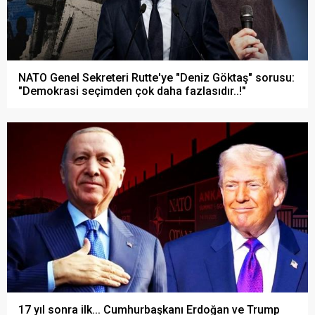
NATO Genel Sekreteri Rutte'ye "Deniz Göktaş" sorusu:
"Demokrasi seçimden çok daha fazlasıdır..!"
17 yıl sonra ilk... Cumhurbaşkanı Erdoğan ve Trump