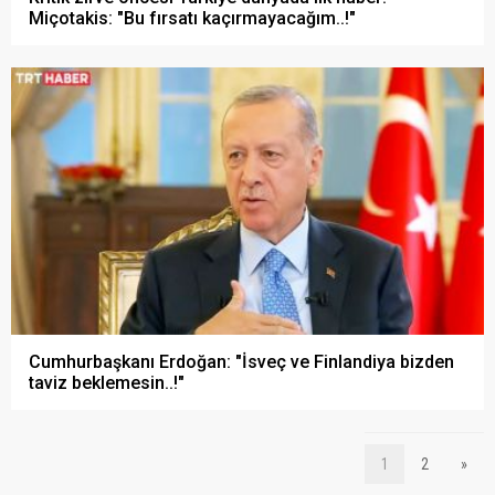
Miçotakis: "Bu fırsatı kaçırmayacağım..!"
Cumhurbaşkanı Erdoğan: "İsveç ve Finlandiya bizden
taviz beklemesin..!"
1
2
»