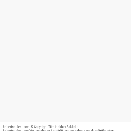
haberiskelesi.com © Copyright Tüm Hakları Saklıdır
haberiskelesi.com'da yayınlanan her türlü yazı ve haber kaynak belirtilmeden