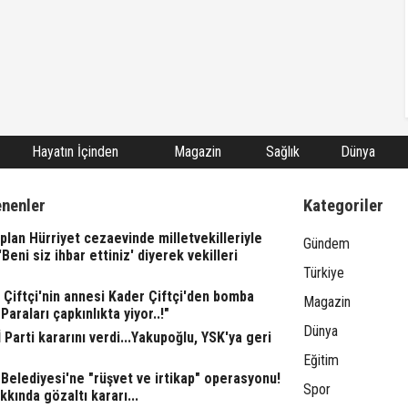
Hayatın İçinden
Magazin
Sağlık
Dünya
enenler
Kategoriler
lan Hürriyet cezaevinde milletvekilleriyle
Gündem
"'Beni siz ihbar ettiniz' diyerek vekilleri
Türkiye
l Çiftçi'nin annesi Kader Çiftçi'den bomba
Magazin
"Paraları çapkınlıkta yiyor..!"
Dünya
 Parti kararını verdi...Yakupoğlu, YSK'ya geri
Eğitim
Belediyesi'ne "rüşvet ve irtikap" operasyonu!
Spor
kkında gözaltı kararı...