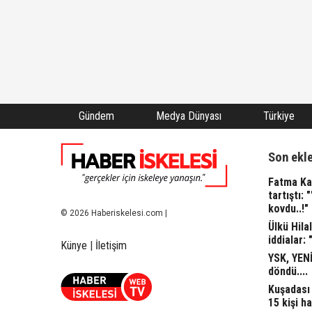
Gündem
Medya Dünyası
Türkiye
Son ekl
Fatma Kap
tartıştı: 
kovdu..!"
© 2026 Haberiskelesi.com |
Ülkü Hila
iddialar: 
Künye
|
İletişim
YSK, YENİ
döndü....
Kuşadası 
15 kişi ha