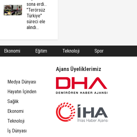
sona erdi...
"Terörsüz
Türkiye"
süreci ele
alındı...
Ekonomi
Eğitim
Teknoloji
Spor
Ajans Üyeliklerimiz
Medya Dünyası
Hayatın İçinden
Sağlık
Ekonomi
Teknoloji
İş Dünyası