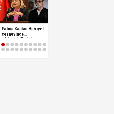
Fatma Kaplan Hürriyet
cezaevinde
milletvekilleriyle
tartıştı: "'Beni siz ihbar
ettiniz' diyerek
vekilleri kovdu..!"