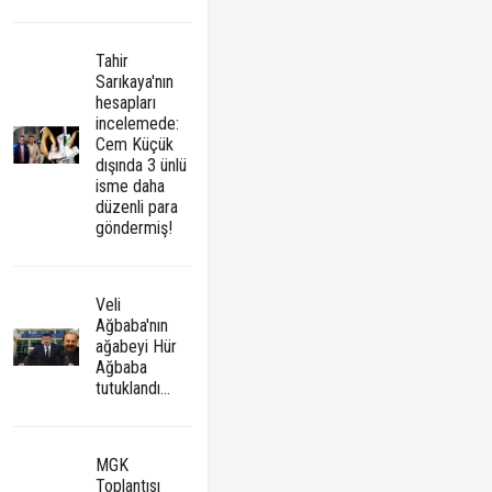
Tahir
Sarıkaya'nın
hesapları
incelemede:
Cem Küçük
dışında 3 ünlü
isme daha
düzenli para
göndermiş!
Veli
Ağbaba'nın
ağabeyi Hür
Ağbaba
tutuklandı...
MGK
Toplantısı