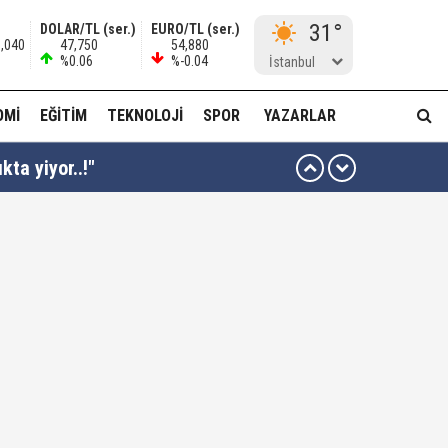
31°
DOLAR/TL (ser.)
EURO/TL (ser.)
3,040
47,750
54,880
%0.06
%-0.04
İstanbul
OMI
EĞITIM
TEKNOLOJI
SPOR
YAZARLAR
kta yiyor..!"
ı kararı...
ası dikkat çekti!