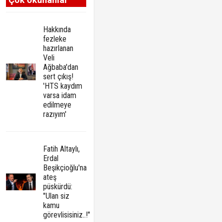
Hakkında
fezleke
hazırlanan
Veli
Ağbaba'dan
sert çıkış!
'HTS kaydım
varsa idam
edilmeye
razıyım'
Fatih Altaylı,
Erdal
Beşikçioğlu'na
ateş
püskürdü:
"Ulan siz
kamu
görevlisisiniz..!"