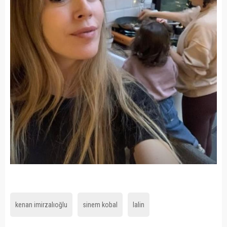
kenan imirzalıoğlu
sinem kobal
lalin