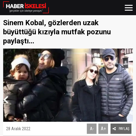
Sinem Kobal, gözlerden uzak
büyüttüğü kızıyla mutfak pozunu
paylaştı...
A+
28 Aralık 2022
A-
PAYLAŞ