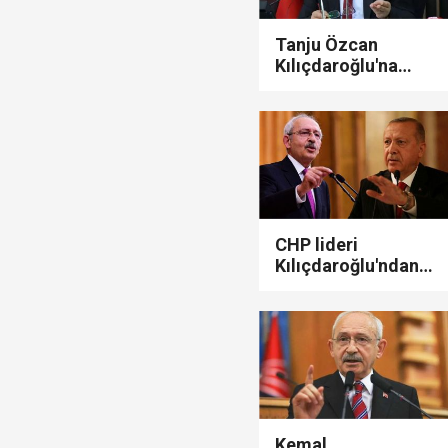
Tanju Özcan
Kılıçdaroğlu'na
seslendi! "Beni
aday yapın,
defterini
dürüvereyim..."
CHP lideri
Kılıçdaroğlu'ndan
Cumhurbaşkanı
Erdoğan'a '5
kuruşluk' dava..!
Kemal