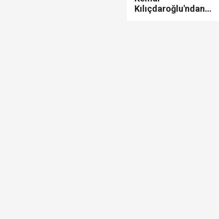
Kılıçdaroğlu'ndan
Devlet Bahçeli'ye
sert tepki: "Sizin
feriştahınız gelse
diz çöktüremez..!"