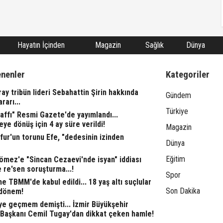
Hayatın İçinden
Magazin
Sağlık
Dünya
enenler
Kategoriler
ay tribün lideri Sebahattin Şirin hakkında
Gündem
rarı...
Türkiye
affı" Resmi Gazete'de yayımlandı...
eye dönüş için 4 ay süre verildi!
Magazin
fur'un torunu Efe, "dedesinin izinden
Dünya
Eğitim
ömez'e "Sincan Cezaevi'nde isyan" iddiası
 re'sen soruşturma...!
Spor
 TBMM'de kabul edildi... 18 yaş altı suçlular
Son Dakika
 dönem!
ye geçmem demişti... İzmir Büyükşehir
 Başkanı Cemil Tugay'dan dikkat çeken hamle!