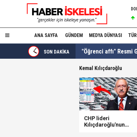
DO
ANA SAYFA
GÜNDEM
MEDYA DÜNYASI
TÜR
"Öğrenci affı" Resmi G
SON DAKİKA
Kemal Kılıçdaroğlu
Ferdi Tayfur'un torunu 
Turhan Çömez'e "Sinca
CHP lideri
Kılıçdaroğlu'nun
'ÖTV vaadi' hayata