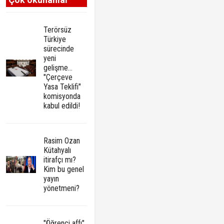
Terörsüz
Türkiye
sürecinde
yeni
gelişme...
"Çerçeve
Yasa Teklifi"
komisyonda
kabul edildi!
Rasim Ozan
Kütahyalı
itirafçı mı?
Kim bu genel
yayın
yönetmeni?
"Öğrenci affı"