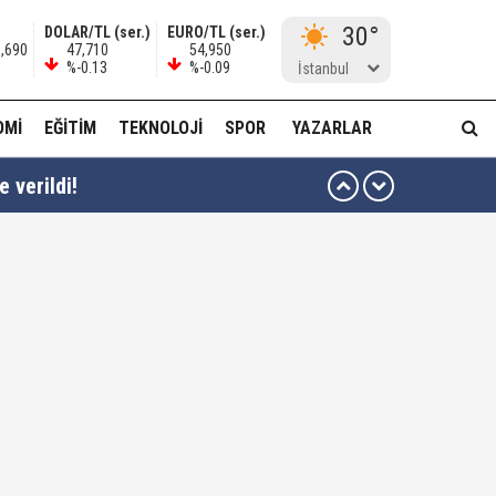
30°
DOLAR/TL (ser.)
EURO/TL (ser.)
9,690
47,710
54,950
%-0.13
%-0.09
İstanbul
OMI
EĞITIM
TEKNOLOJI
SPOR
YAZARLAR
 verildi!
ma...!