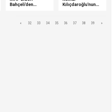
Bahçeli'den
Kılıçdaroğlu'nun
Kılıçdaroğlu'na
‘kaçış videosu' 4
cezaevi tehdidi:
kanalın başını
"Koğuşundaki boş
yaktı! RTÜK'ten
«
32
33
34
35
36
37
38
39
»
bir ranzaya sende
ceza geldi…
kapağını atarsın!"