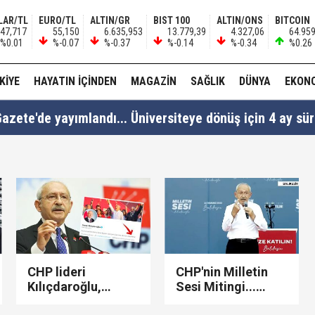
LAR/TL
EURO/TL
ALTIN/GR
BIST 100
ALTIN/ONS
BITCOIN
47,717
55,150
6.635,953
13.779,39
4.327,06
64.95
%0.01
%-0.07
%-0.37
%-0.14
%-0.34
%0.26
KIYE
HAYATIN İÇINDEN
MAGAZIN
SAĞLIK
DÜNYA
EKON
azete'de yayımlandı... Üniversiteye dönüş için 4 ay süre
Efe, "dedesinin izinden gidiyor..."
n Cezaevi'nde isyan" iddiası nedeniyle re'sen soruştur
CHP lideri
CHP'nin Milletin
Kılıçdaroğlu,
Sesi Mitingi...
Erdoğan'ın 'Bay
Kılıçdaroğlu: "Bir