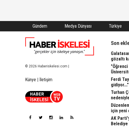
Gündem
Medya Dünyası
Türkiye
Son ekl
Galatasar
gözaltı ka
"Öğrenci 
© 2026 Haberiskelesi.com |
Üniversit
Ferdi Tay
Künye
|
İletişim
gidiyor..."
Turhan Ç
nedeniyle
Düzenleme
için yeni
AK Parti'
Belediye