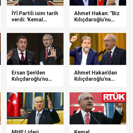
İYİ Partili isim tarih
Ahmet Hakan: "Biz
verdi: 'Kemal
Kılıçdaroğlu'nu
Kılıçdaroğlu
böyle bilmezdik..!"
adaylığını
açıklayabilir...'
Ersan Şen'den
Ahmet Hakan'dan
Kılıçdaroğlu'nu
Kılıçdaroğlu'na
kızdıracak sözler!
eleştiri! "Üslup da
"En zayıf aday..!"
üslup değil..!"
MHP Lideri
Kemal