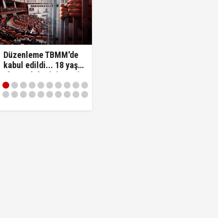
en yararlanamayacağına dair açıklama
Düzenleme TBMM'de
kabul edildi... 18 yaş
altı suçlular için yeni
dönem!