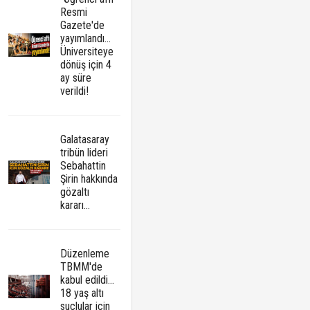
Resmi
Gazete'de
yayımlandı...
Üniversiteye
dönüş için 4
ay süre
verildi!
Galatasaray
tribün lideri
Sebahattin
Şirin hakkında
gözaltı
kararı...
Düzenleme
TBMM'de
kabul edildi...
18 yaş altı
suçlular için