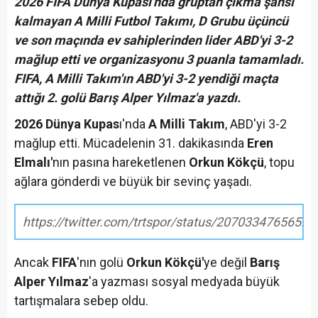
2026 FIFA Dünya Kupası'nda gruptan çıkma şansı
kalmayan A Milli Futbol Takımı, D Grubu üçüncü
ve son maçında ev sahiplerinden lider ABD'yi 3-2
mağlup etti ve organizasyonu 3 puanla tamamladı.
FIFA, A Milli Takım'ın ABD'yi 3-2 yendiği maçta
attığı 2. golü Barış Alper Yılmaz'a yazdı.
2026 Dünya Kupas
ı'nda
A Milli Takım
, ABD'yi 3-2
mağlup etti. Mücadelenin 31. dakikasında
Eren
Elmalı'
nın pasına hareketlenen
Orkun Kökçü
, topu
ağlara gönderdi ve büyük bir sevinç yaşadı.
https://twitter.com/trtspor/status/2070334765652
Ancak
FIFA
'nın golü
Orkun Kökçü'
ye değil
Barış
Alper Yılmaz
'a yazması sosyal medyada büyük
tartışmalara sebep oldu.