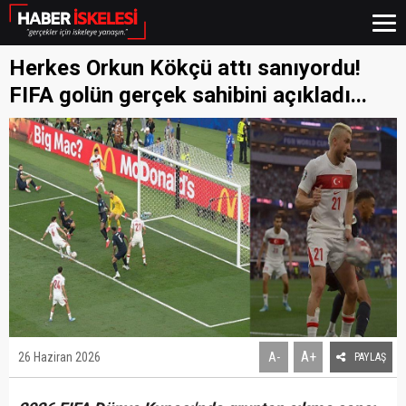
Herkes Orkun Kökçü attı sanıyordu!
FIFA golün gerçek sahibini açıkladı...
A+
26 Haziran 2026
A-
PAYLAŞ