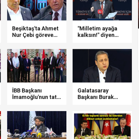
haberim yok..!'
medyada gündem
oldu!
Beşiktaş'ta Ahmet
"Milletim ayağa
Nur Çebi göreve
kalksın!" diyen
'devam' dedi!
Kılıçdaroğlu'ndan
Gündem yaratacak
Erdoğan'a çok sert
açıklamalarda
sözler: "Buradan
bulundu...
ilan ediyorum…"
İBB Başkanı
Galatasaray
İmamoğlu'nun tatil
Başkanı Burak
dönüşü yaptığı
Elmas: "Kararımın
basın toplantısında
bedelini ödemeye
Murat Ongun
hazırım!"
detayı!