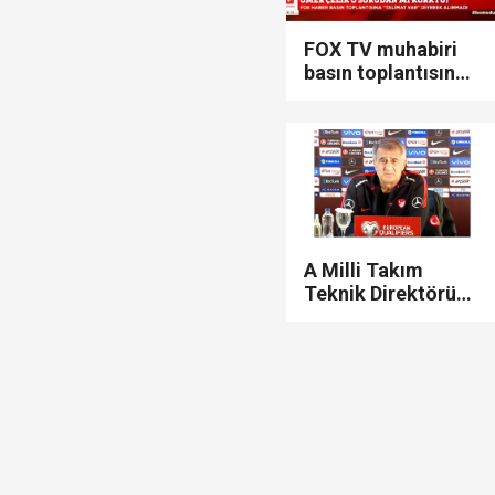
FOX TV muhabiri
basın toplantısına
neden alınmadı?
Ömer Çelik talimat
mı verdi?
A Milli Takım
Teknik Direktörü
Şenol Güneş
açıkladı! 8 futbolcu
yok, 3 yeni isim...