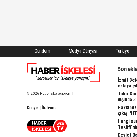
Gündem
Medya Dünyası
Türkiye
Son ekl
İzmit Bel
ortaya çı
Tahir Sa
© 2026 Haberiskelesi.com |
dışında 3
Hakkında 
Künye
|
İletişim
çıkış! 'H
Hangi suç
Teklifi'ni
Devlet Bah