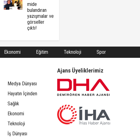
mide
bulandıran
yazışmalar ve
görseller
çıktı!
Ekonomi
Eğitim
Teknoloji
Spor
Ajans Üyeliklerimiz
Medya Dünyası
Hayatın İçinden
Sağlık
Ekonomi
Teknoloji
İş Dünyası