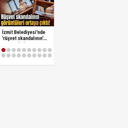
İzmit Belediyesi'nde
'rüşvet skandalının'
görüntüleri ortaya
çıktı! ‘Oraya koy ben
oradan alırım…'