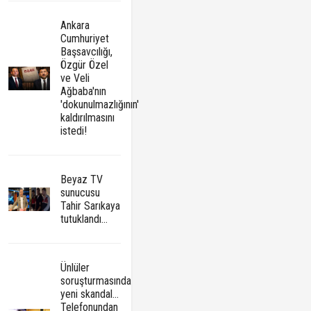
Ankara
Cumhuriyet
Başsavcılığı,
Özgür Özel
ve Veli
Ağbaba'nın
'dokunulmazlığının'
kaldırılmasını
istedi!
Beyaz TV
sunucusu
Tahir Sarıkaya
tutuklandı...
Ünlüler
soruşturmasında
yeni skandal...
Telefonundan