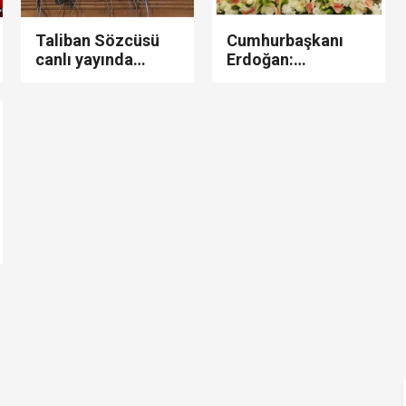
Taliban Sözcüsü
Cumhurbaşkanı
canlı yayında
Erdoğan:
açıkladı: "Hepsini
Karadeniz barış
affediyoruz...!"
denizi olarak
kalmalı...