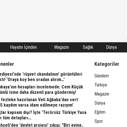
Hayatın İçinden
Magazin
Sağlık
Dünya
enenler
Kategoriler
ediyesi'nde 'rüşvet skandalının' görüntüleri
Gündem
ktı! ‘Oraya koy ben oradan alırım…'
Türkiye
rıkaya'nın hesapları incelemede: Cem Küçük
 ünlü isme daha düzenli para göndermiş!
Magazin
fezleke hazırlanan Veli Ağbaba'dan sert
Dünya
TS kaydım varsa idam edilmeye razıyım'
Eğitim
lar kapsam dışı? İşte 'Terörsüz Türkiye Yasa
n tüm detayları...
Spor
çeli'den 'devlet projesi' çıkışı: "Biri evine,