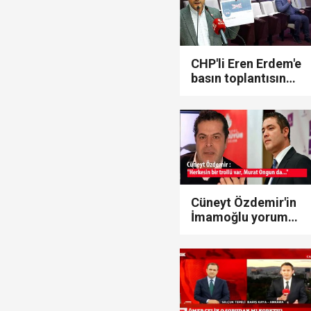
CHP'li Eren Erdem'e
basın toplantısında
büyük şok! Sadece
bir gazeteci
katıldı!
Cüneyt Özdemir'in
İmamoğlu yorumu
sosyal medyayı
salladı!