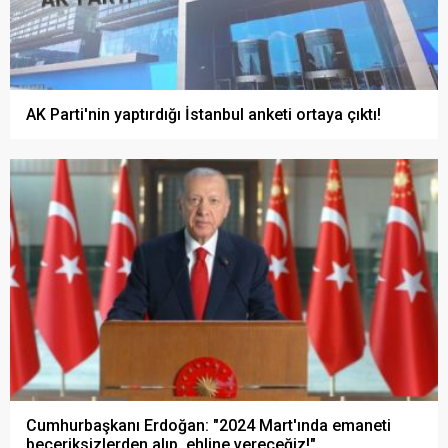
AK Parti'nin yaptırdığı İstanbul anketi ortaya çıktı!
Cumhurbaşkanı Erdoğan: "2024 Mart'ında emaneti
beceriksizlerden alıp, ehline vereceğiz!"