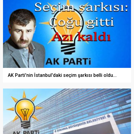
AK Parti'nin İstanbul'daki seçim şarkısı belli oldu...