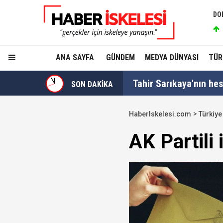
DO
ANA SAYFA
GÜNDEM
MEDYA DÜNYASI
TÜR
Tahir Sarıkaya'nın he
SON DAKİKA
Hakkında fezleke hazı
HaberIskelesi.com
Türkiye
Hangi suçlar kapsam dı
AK Partili 
Devlet Bahçeli'den 'dev
Trabzonspor, KAP'a bi
İzmir Büyükşehir Bele