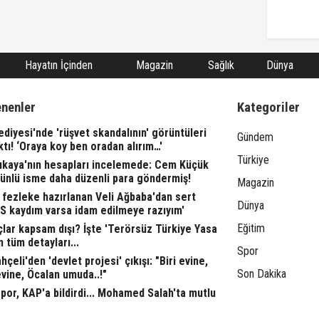
Hayatın İçinden
Magazin
Sağlık
Dünya
enenler
Kategoriler
ediyesi'nde 'rüşvet skandalının' görüntüleri
Gündem
ktı! ‘Oraya koy ben oradan alırım…'
Türkiye
rıkaya'nın hesapları incelemede: Cem Küçük
 ünlü isme daha düzenli para göndermiş!
Magazin
fezleke hazırlanan Veli Ağbaba'dan sert
Dünya
TS kaydım varsa idam edilmeye razıyım'
Eğitim
lar kapsam dışı? İşte 'Terörsüz Türkiye Yasa
n tüm detayları...
Spor
çeli'den 'devlet projesi' çıkışı: "Biri evine,
Son Dakika
evine, Öcalan umuda..!"
or, KAP'a bildirdi... Mohamed Salah'ta mutlu