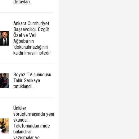
detayları...
Ankara Cumhuriyet
Başsavcılığı, Özgür
Özel ve Veli
Ağbaba'nın
'dokunulmazlığının'
kaldırılmasını istedi!
Beyaz TV sunucusu
Tahir Sarıkaya
tutuklandı...
Ünlüler
soruşturmasında yeni
skandal...
Telefonundan mide
bulandıran
yazışmalar ve