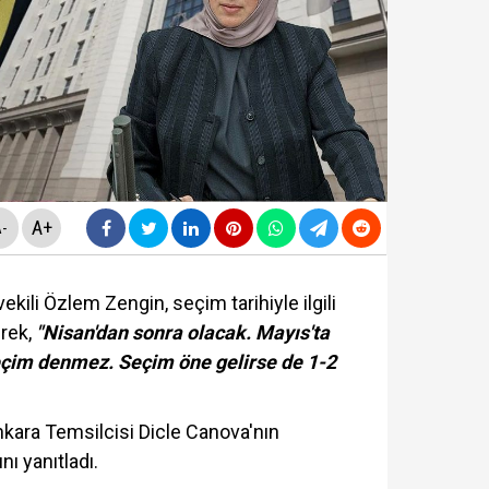
da yeni skandal... Telefonundan mide bulandıran yazışm
nüne taşındı... Altın fiyatları gaza bastı!
yasa teklifinde" neler yer alacak? Bazı suçlar ve Öca
rüşvet skandalının' görüntüleri ortaya çıktı! ‘Oraya koy
A+
-
kili Özlem Zengin, seçim tarihiyle ilgili
erek,
"Nisan'dan sonra olacak. Mayıs'ta
eçim denmez. Seçim öne gelirse de 1-2
ara Temsilcisi Dicle Canova'nın
ı yanıtladı.