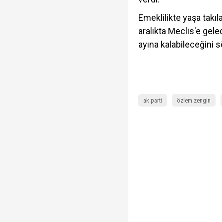
Emeklilikte yaşa takıl
aralıkta Meclis'e gel
ayına kalabileceğini s
ak parti
özlem zengin