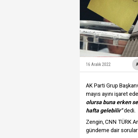
Ünlüler soruşturmasın
Yükseliş üst üste 3. gü
12 maddelik "çerçeve 
İzmit Belediyesi'nde '
16 Aralık 2022
A
AK Parti Grup Başkanve
mayıs ayını işaret ed
olursa buna erken s
hafta gelebilir"
dedi.
Zengin, CNN TÜRK Ank
gündeme dair soruların