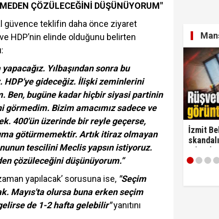
TMEDEN ÇÖZÜLECEĞİNİ DÜŞÜNÜYORUM"
 güvence teklifin daha önce ziyaret
Manş
ti ve HDP’nin elinde olduğunu belirten
:
a yapacağız. Yılbaşından sonra bu
. HDP'ye gideceğiz. İlişki zeminlerini
. Ben, bugüne kadar hiçbir siyasi partinin
ni görmedim. Bizim amacımız sadece ve
. 400'ün üzerinde bir reyle geçerse,
İzmit Be
uma götürmemektir. Artık itiraz olmayan
skandalı
nunun tescilini Meclis yapsın istiyoruz.
çıktı! ‘
en çözüleceğini düşünüyorum.”
alırım…'
 zaman yapılacak’ sorusuna ise,
"Seçim
k. Mayıs'ta olursa buna erken seçim
lirse de 1-2 hafta gelebilir"
yanıtını