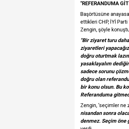
"REFERANDUMA Gİ
Başörtüsüne anayasal
ettikleri CHP, İYİ Par
Zengin, şöyle konuştu
"Bir ziyaret turu dah
ziyaretleri yapacağız
doğru oturtmak lazım
yasaklayalım dediği
sadece sorunu çözmek
doğru olan referand
bir konu olsun. Bu ko
Referanduma gitmed
Zengin, ‘seçimler ne
nisandan sonra olaca
denmez. Seçim öne ge
verdi.