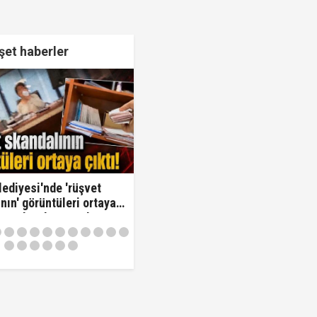
et haberler
lediyesi'nde 'rüşvet
nın' görüntüleri ortaya
Oraya koy ben oradan