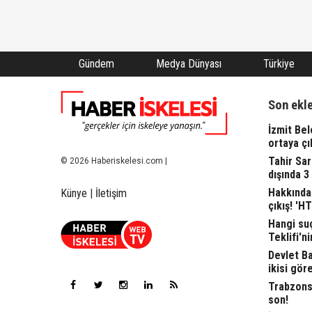
Gündem
Medya Dünyası
Türkiye
Son ekl
İzmit Bel
ortaya çı
Tahir Sa
© 2026 Haberiskelesi.com |
dışında 3
Hakkında 
Künye
|
İletişim
çıkış! 'H
Hangi suç
Teklifi'ni
Devlet Bah
ikisi gör
Trabzonsp
son!