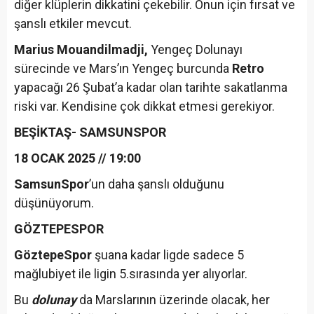
diğer klüplerin dikkatini çekebilir. Onun için fırsat ve
şanslı etkiler mevcut.
Marius Mouandilmadji,
Yengeç Dolunayı
sürecinde ve Mars’ın Yengeç burcunda
Retro
yapacağı 26 Şubat’a kadar olan tarihte sakatlanma
riski var. Kendisine çok dikkat etmesi gerekiyor.
BEŞİKTAŞ- SAMSUNSPOR
18 OCAK 2025 // 19:00
SamsunSpor
’un daha şanslı olduğunu
düşünüyorum.
GÖZTEPESPOR
GöztepeSpor
şuana kadar ligde sadece 5
mağlubiyet ile ligin 5.sırasında yer alıyorlar.
Bu
dolunay
da Marslarının üzerinde olacak, her