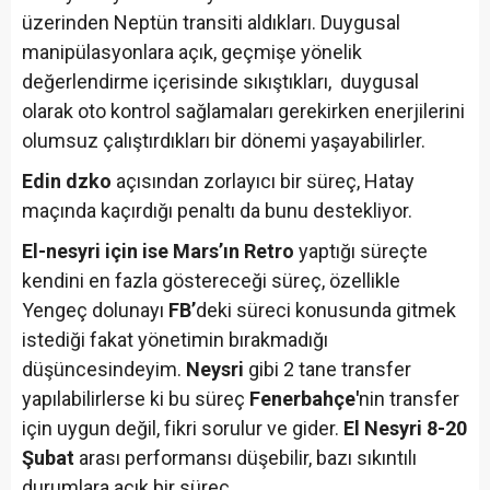
üzerinden Neptün transiti aldıkları. Duygusal
manipülasyonlara açık, geçmişe yönelik
değerlendirme içerisinde sıkıştıkları, duygusal
olarak oto kontrol sağlamaları gerekirken enerjilerini
olumsuz çalıştırdıkları bir dönemi yaşayabilirler.
Edin dzko
açısından zorlayıcı bir süreç, Hatay
maçında kaçırdığı penaltı da bunu destekliyor.
El-nesyri için ise Mars’ın Retro
yaptığı süreçte
kendini en fazla göstereceği süreç, özellikle
Yengeç dolunayı
FB’
deki süreci konusunda gitmek
istediği fakat yönetimin bırakmadığı
düşüncesindeyim.
Neysri
gibi 2 tane transfer
yapılabilirlerse ki bu süreç
Fenerbahçe'
nin transfer
için uygun değil, fikri sorulur ve gider.
El Nesyri 8-20
Şubat
arası performansı düşebilir, bazı sıkıntılı
durumlara açık bir süreç.