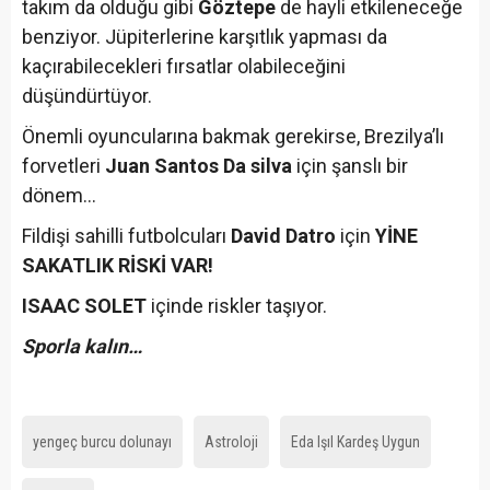
takım da olduğu gibi
Göztepe
de hayli etkileneceğe
benziyor. Jüpiterlerine karşıtlık yapması da
kaçırabilecekleri fırsatlar olabileceğini
düşündürtüyor.
Önemli oyuncularına bakmak gerekirse, Brezilya’lı
forvetleri
Juan Santos Da silva
için şanslı bir
dönem…
Fildişi sahilli futbolcuları
David Datro
için
YİNE
SAKATLIK RİSKİ VAR!
ISAAC SOLET
içinde riskler taşıyor.
Sporla kalın…
yengeç burcu dolunayı
Astroloji
Eda Işıl Kardeş Uygun