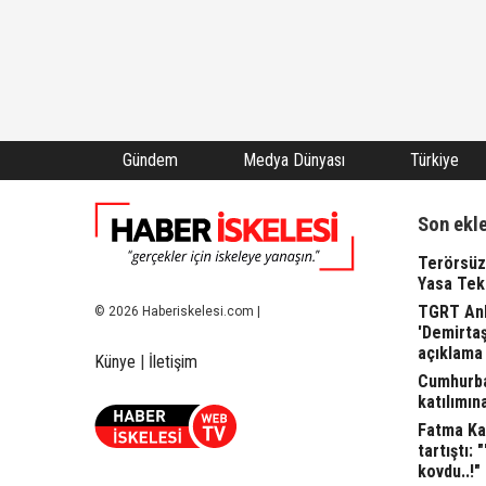
Gündem
Medya Dünyası
Türkiye
Son ekl
Terörsüz
Yasa Tekl
TGRT Ank
© 2026 Haberiskelesi.com |
'Demirta
açıklama 
Künye
|
İletişim
Cumhurba
katılımına
Fatma Kap
tartıştı: 
kovdu..!"