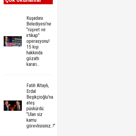
Kuşadası
Belediyesi'ne
"rüşvet ve
irtikap"
operasyonu!
15 kişi
hakkında
gözaltı
kararı...
Fatih Altaylı,
Erdal
Beşikçioğlu'na
ateş
püskürdü:
"Ulan siz
kamu
görevlisisiniz..!"