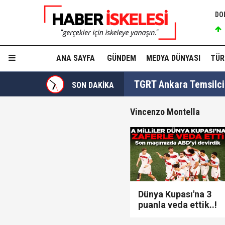
DO
ANA SAYFA
GÜNDEM
MEDYA DÜNYASI
TÜR
TGRT Ankara Temsilci
SON DAKİKA
yapmadım' dedi..."
Vincenzo Montella
Cumhurbaşkanı Erdoğan
Fatma Kaplan Hürriyet c
Dünya Kupası'na 3
puanla veda ettik..!