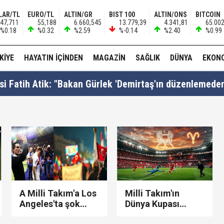
LAR/TL
EURO/TL
ALTIN/GR
BIST 100
ALTIN/ONS
BITCOIN
47,711
55,188
6.660,545
13.779,39
4.341,81
65.00
%0.18
%0.32
%2.59
%-0.14
%2.40
%0.99
KIYE
HAYATIN İÇINDEN
MAGAZIN
SAĞLIK
DÜNYA
EKON
si Fatih Atik: "Bakan Gürlek 'Demirtaş'ın düzenlemed
: "Anlaşma tüm kardeş ülkelerin katılımına açıktır..!"
ezaevinde milletvekilleriyle tartıştı: "'Beni siz ihbar e
A Milli Takım'a Los
Milli Takım'ın
Angeles'ta şok
Dünya Kupası
protesto: 'Montella
Yolculuğunda