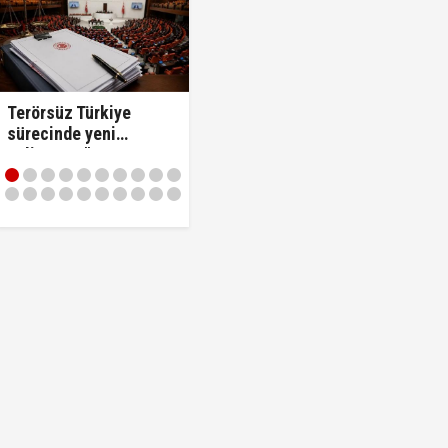
Terörsüz Türkiye
sürecinde yeni
gelişme... "Çerçeve
 kabul edildi!
Yasa Teklifi"
komisyonda kabul
edildi!