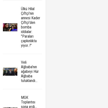
Ülkü Hilal
Çiftçi'nin
annesi Kader
Çiftçi'den
bomba
iddialar:
"Paraları
çapkınlıkta
yiyor..!"
Veli
Ağbaba'nın
ağabeyi Hür
Ağbaba
tutuklandı...
MGK
Toplantısı
sona erdi...