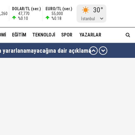
30°
DOLAR/TL (ser.)
EURO/TL (ser.)
2,260
47,770
55,000
%0.10
%0.18
İstanbul
OMI
EĞITIM
TEKNOLOJI
SPOR
YAZARLAR
en yararlanamayacağına dair açıklama
ttiniz' diyerek vekilleri kovdu..!"