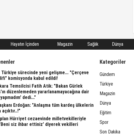
Hayatın İçinden
Magazin
Sağlık
Dünya
enenler
Kategoriler
 Türkiye sürecinde yeni gelişme... "Çerçeve
Gündem
ifi" komisyonda kabul edildi!
Türkiye
ara Temsilcisi Fatih Atik: "Bakan Gürlek
ş'ın düzenlemeden yararlanamayacağına dair
Magazin
yapmadım' dedi..."
Dünya
şkanı Erdoğan: "Anlaşma tüm kardeş ülkelerin
 açıktır..!"
Eğitim
lan Hürriyet cezaevinde milletvekilleriyle
Spor
"'Beni siz ihbar ettiniz' diyerek vekilleri
Son Dakika