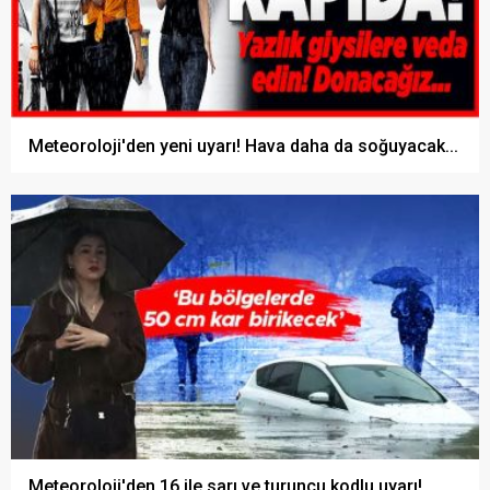
Meteoroloji'den yeni uyarı! Hava daha da soğuyacak...
Meteoroloji'den 16 ile sarı ve turuncu kodlu uyarı!