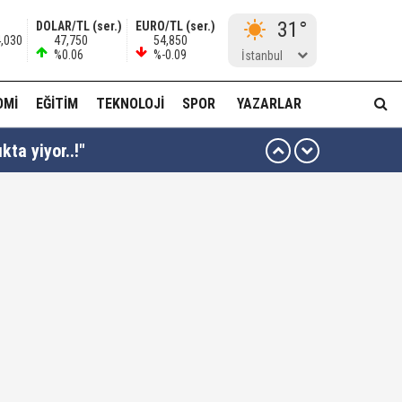
31°
DOLAR/TL (ser.)
EURO/TL (ser.)
4,030
47,750
54,850
%0.06
%-0.09
İstanbul
OMI
EĞITIM
TEKNOLOJI
SPOR
YAZARLAR
kta yiyor..!"
ı kararı...
ası dikkat çekti!