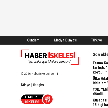
Gündem
Medya Dünyası
Türkiye
Son ekl
Fatma Kap
tartıştı: 
kovdu..!"
© 2026 Haberiskelesi.com |
Ülkü Hila
iddialar: 
Künye
|
İletişim
YSK, YENİ
döndü....
Kuşadası 
15 kişi ha