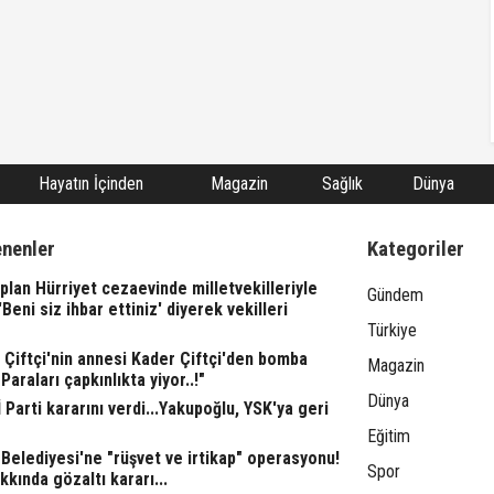
Hayatın İçinden
Magazin
Sağlık
Dünya
enenler
Kategoriler
lan Hürriyet cezaevinde milletvekilleriyle
Gündem
"'Beni siz ihbar ettiniz' diyerek vekilleri
Türkiye
l Çiftçi'nin annesi Kader Çiftçi'den bomba
Magazin
"Paraları çapkınlıkta yiyor..!"
Dünya
 Parti kararını verdi...Yakupoğlu, YSK'ya geri
Eğitim
Belediyesi'ne "rüşvet ve irtikap" operasyonu!
Spor
kkında gözaltı kararı...