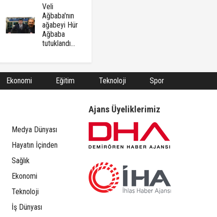
Veli
Ağbaba'nın
ağabeyi Hür
Ağbaba
tutuklandı...
Ekonomi
Eğitim
Teknoloji
Spor
Ajans Üyeliklerimiz
Medya Dünyası
Hayatın İçinden
Sağlık
Ekonomi
Teknoloji
İş Dünyası