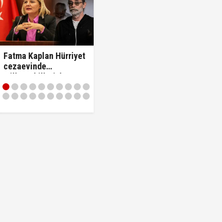
Fatma Kaplan Hürriyet
cezaevinde
milletvekilleriyle
tartıştı: "'Beni siz ihbar
ettiniz' diyerek
vekilleri kovdu..!"