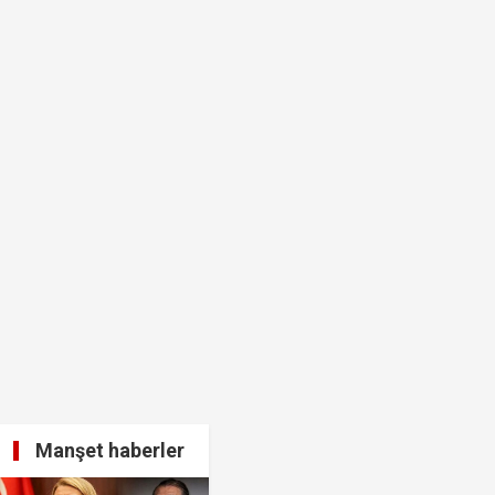
 ben oradan alırım…'
ha düzenli para göndermiş!
idam edilmeye razıyım'
ttiniz' diyerek vekilleri kovdu..!"
Manşet haberler