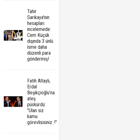
Tahir
Sarıkaya'nın
hesapları
incelemede:
Cem Küçük
dışında 3 ünlü
isme daha
düzenli para
göndermiş!
Fatih Altaylı,
Erdal
Beşikçioğlu'na
ateş
püskürdü:
"Ulan siz
kamu
görevlisisiniz..!"