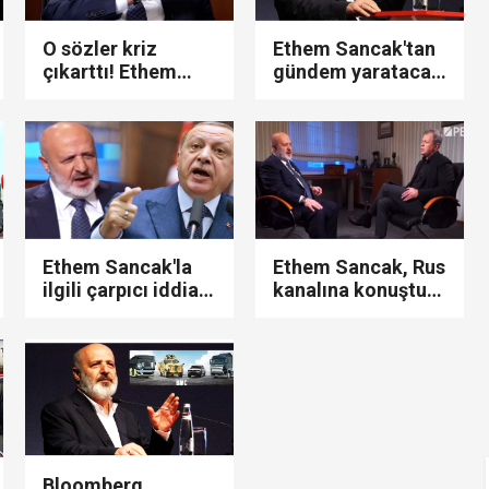
O sözler kriz
Ethem Sancak'tan
çıkarttı! Ethem
gündem yaratacak
Sancak, kesin
sözler: "Biz
ihraç talebiyle İl
Amerika'nın
Disiplin Kurulu'na
desteğiyle iktidara
sevk edildi...
geldik..!"
Ethem Sancak'la
Ethem Sancak, Rus
ilgili çarpıcı iddia!
kanalına konuştu:
Moskova'ya
"Bayraktarları
Erdoğan'dan
Ukrayna'ya
habersiz mi gitti?
satarken böyle
kullanılacağını
bilmiyorduk!"
Bloomberg