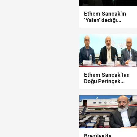
Ethem Sancak'ın
‘Yalan' dediği
konuşmanın ses
kaydı ortaya çıktı!
Ethem Sancak'tan
Doğu Perinçek
itirafı! "Siyasete
başladığımda ilk
öğretmenim,..."
Brezilya'da