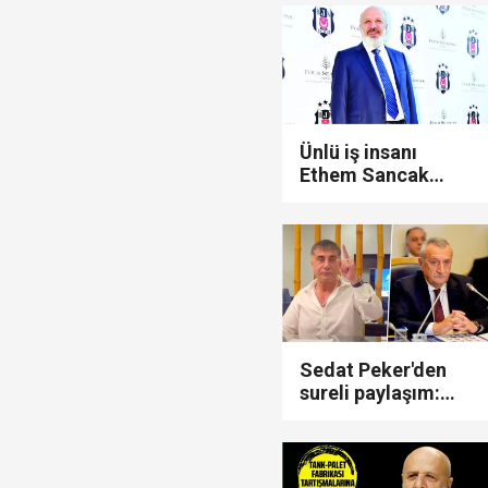
'dostlarla iftar'
YSK, YENİ Parti kararı
programında
dikkat çeken
isimler...
Kuşadası Belediyesi'ne
Ünlü iş insanı
Ethem Sancak
Beşiktaş'tan ihraç
edildi...
Protesto oylar araştı
Veli Ağbaba'nın ağabe
Sedat Peker'den
sureli paylaşım:
"Derin Memet
dostlarını arayıp
MGK Toplantısı sona erd
belge
istiyormuşsun..!"