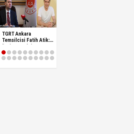
 ben oradan alırım…'
TGRT Ankara
Temsilcisi Fatih Atik:
"Bakan Gürlek
en yararlanamayacağına dair açıklama
'Demirtaş'ın
düzenlemeden
yararlanamayacağına
dair açıklama
yapmadım' dedi..."