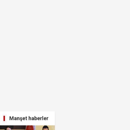
ı kararı...
ası dikkat çekti!
Manşet haberler