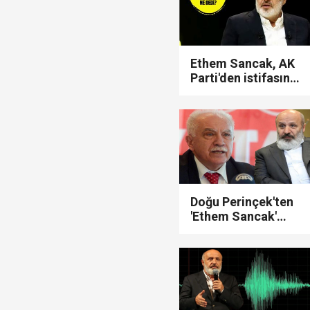
İzmit Belediyesi'nde '
Ethem Sancak, AK
Parti'den istifasının
perde arkasını
anlattı! "Bu onur
TGRT Ankara Temsilci
kırıcı bir şey, ihraç
edilmemek için..."
yapmadım' dedi..."
Doğu Perinçek'ten
'Ethem Sancak'
açıklaması: "Ama
devamı var, sayın
Ethem Sancak
diyor ki..."