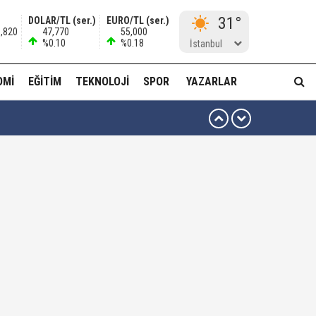
31°
DOLAR/TL (ser.)
EURO/TL (ser.)
9,820
47,770
55,000
%0.10
%0.18
İstanbul
OMI
EĞITIM
TEKNOLOJI
SPOR
YAZARLAR
ttiniz' diyerek vekilleri kovdu..!"
kta yiyor..!"