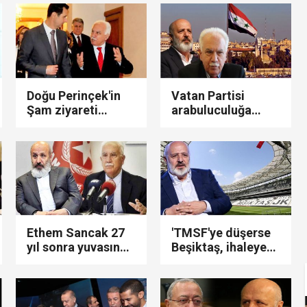
savaş başlattı!
sözler! ‘Che
nı verdi...Yakupoğlu, YSK'ya geri döndü....
Guavera'nın namaz
kılanısınız…'
 "rüşvet ve irtikap" operasyonu! 15 kişi hakkında gözalt
Doğu Perinçek'in
Vatan Partisi
Şam ziyareti
arabuluculuğa
ertelendi!
soyundu: "Doğu
Perinçek, AK Partili
Perinçek ve Ethem
rmaya damga vurdu… Son ankette YENİ Parti'nin sıralam
isimlere isyan
Sancak, Şam'a
etti…!
gidiyor..!"
yi Hür Ağbaba tutuklandı...
Ethem Sancak 27
'TMSF'ye düşerse
yıl sonra yuvasına
Beşiktaş, ihaleye
dönüyor... Doğu
girip alacağım'
Perinçek açıkladı:
diyen Ethem
i... "Terörsüz Türkiye" süreci ele alındı...
"Vatan Partisi'ne
Sancak
katılıyor!"
Beşiktaş'tan ihraç