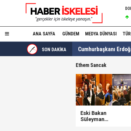
DO
ANA SAYFA
GÜNDEM
MEDYA DÜNYASI
TÜR
Cumhurbaşkanı Erdoğan
SON DAKİKA
Ethem Sancak
Fatma Kaplan Hürriyet c
Ülkü Hilal Çiftçi'nin a
Eski Bakan
Süleyman
Soylu'nun