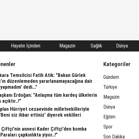
Hayatın İçinden
Magazin
Sağlık
Dünya
enenler
Kategoriler
ara Temsilcisi Fatih Atik: "Bakan Gürlek
Gündem
ş'ın düzenlemeden yararlanamayacağına dair
yapmadım' dedi..."
Türkiye
şkanı Erdoğan: "Anlaşma tüm kardeş ülkelerin
Magazin
 açıktır..!"
Dünya
lan Hürriyet cezaevinde milletvekilleriyle
"'Beni siz ihbar ettiniz' diyerek vekilleri
Eğitim
Spor
l Çiftçi'nin annesi Kader Çiftçi'den bomba
"Paraları çapkınlıkta yiyor..!"
Son Dakika