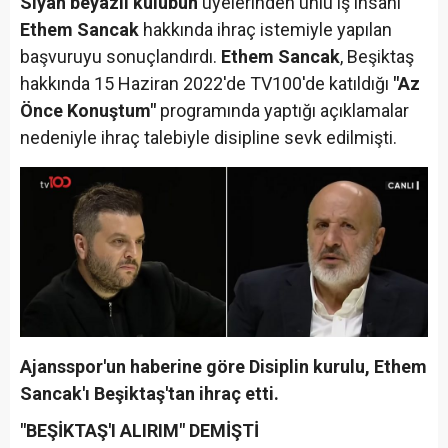
Siyah beyazlı kulübün
üyelerinden ünlü iş insanı
Ethem Sancak
hakkında ihraç istemiyle yapılan
başvuruyu sonuçlandırdı.
Ethem Sancak
, Beşiktaş
hakkında 15 Haziran 2022'de TV100'de katıldığı
"Az
Önce Konuştum"
programında yaptığı açıklamalar
nedeniyle ihraç talebiyle disipline sevk edilmişti.
Ajansspor'un haberine göre Disiplin kurulu, Ethem
Sancak'ı Beşiktaş'tan ihraç etti.
"BEŞİKTAŞ'I ALIRIM" DEMİŞTİ