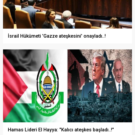
İsrail Hükümeti 'Gazze ateşkesini' onayladı..!
Hamas Lideri El Hayya: "Kalıcı ateşkes başladı..!"