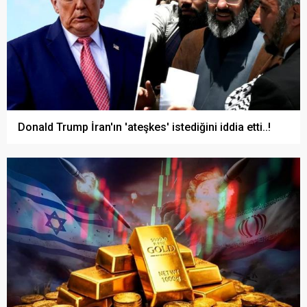
Donald Trump İran'ın 'ateşkes' istediğini iddia etti..!