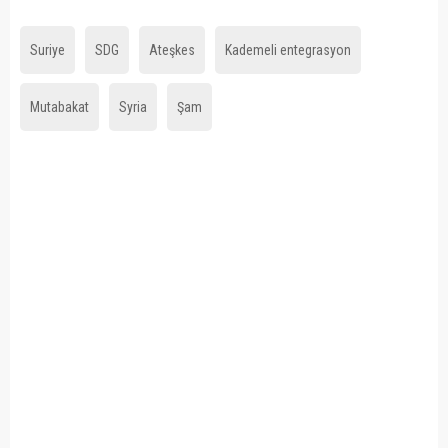
Suriye
SDG
Ateşkes
Kademeli entegrasyon
Mutabakat
Syria
Şam