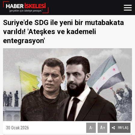
Suriye'de SDG ile yeni bir mutabakata
varıldı! 'Ateşkes ve kademeli
entegrasyon'
A+
30 Ocak 2026
A-
PAYLAŞ