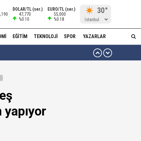
30°
DOLAR/TL (ser.)
EURO/TL (ser.)
0,190
47,770
55,000
%0.10
%0.18
İstanbul
OMI
EĞITIM
TEKNOLOJI
SPOR
YAZARLAR
ttiniz' diyerek vekilleri kovdu..!"
teş
n yapıyor
kta yiyor..!"