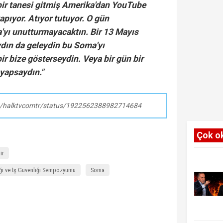
bir tanesi gitmiş Amerika'dan YouTube
apıyor. Atıyor tutuyor. O gün
'yı unutturmayacaktın. Bir 13 Mayıs
dın da geleydin bu Soma'yı
ir bize gösterseydin. Veya bir gün bir
yapsaydın."
om/halktvcomtr/status/1922562388982714684
Çok o
ir
ığı ve İş Güvenliği Sempozyumu
Soma