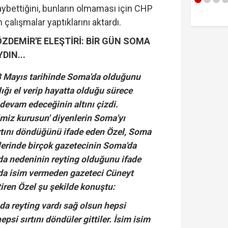
kaybettiğini, bunların olmaması için CHP
açıklama
çalışmalar yaptıklarını aktardı.
ZDEMİR'E ELEŞTİRİ: BİR GÜN SOMA
DIN...
 13 Mayıs tarihinde Soma'da olduğunu
lığı el verip hayatta olduğu sürece
evam edeceğinin altını çizdi.
miz kurusun' diyenlerin Soma'yı
rtını döndüğünü ifade eden Özel, Soma
nlerinde birçok gazetecinin Soma'da
a nedeninin reyting olduğunu ifade
da isim vermeden gazeteci Cüneyt
tiren Özel şu şekilde konuştu:
ada reyting vardı sağ olsun hepsi
psi sırtını döndüler gittiler. İsim isim