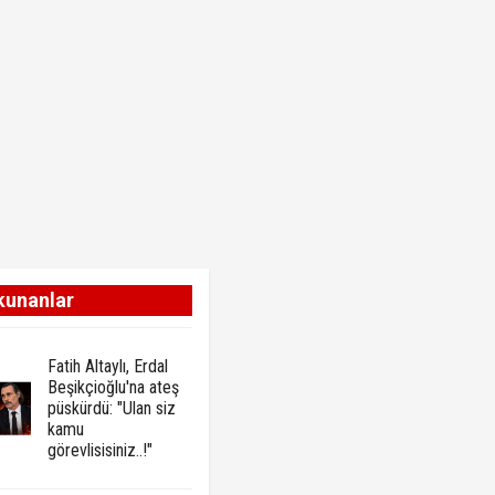
kunanlar
Fatih Altaylı, Erdal
Beşikçioğlu'na ateş
püskürdü: "Ulan siz
kamu
görevlisisiniz..!"