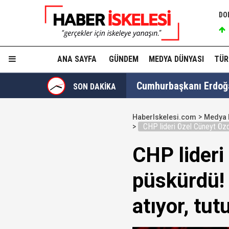
DO
ANA SAYFA
GÜNDEM
MEDYA DÜNYASI
TÜR
Cumhurbaşkanı Erdoğan
SON DAKİKA
HaberIskelesi.com
Medya 
CHP lideri Özel Cüneyt Özde
Fatma Kaplan Hürriyet c
CHP lideri
püskürdü! 
Ülkü Hilal Çiftçi'nin a
atıyor, tutuy