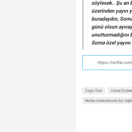
söylesek.. Şu an 
üzerinden yayın y
buradaydın, Soma
günü olsun ayıray
unutturmadığını b
Soma özel yayını 
https://twitter.c
Özgür Özel
Cüneyt Özdem
Maden İşletmelerinde İşçi Sağl