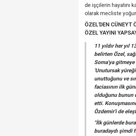
de işçilerin hayatını 
olarak mecliste yoğun 
ÖZEL'DEN CÜNEYT Ö
ÖZEL YAYINI YAPSAY
11 yıldır her yıl
belirten Özel, sağ
Soma'ya gitmeye d
'Unutursak yüreği
unuttuğunu ve sı
faciasının ilk gü
olduğunu bunun d
etti. Konuşmasın
Özdemir'i de eleş
"İlk günlerde bur
buradaydı şimdi he