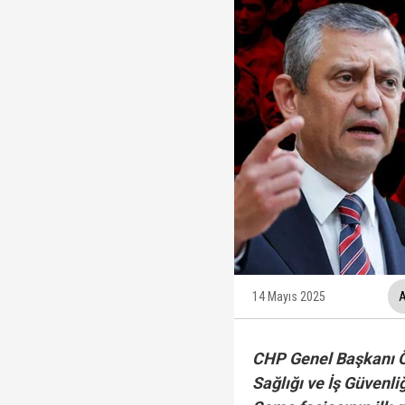
YSK, YENİ Parti kararı
Kuşadası Belediyesi'ne
Protesto oylar araştı
Veli Ağbaba'nın ağabe
14 Mayıs 2025
A
CHP Genel Başkanı Ö
MGK Toplantısı sona erd
Sağlığı ve İş Güven