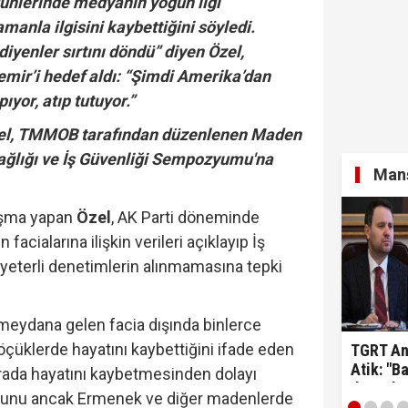
günlerinde medyanın yoğun ilgi
manla ilgisini kaybettiğini söyledi.
yenler sırtını döndü” diyen Özel,
rüşvet skandalının' görüntüleri ortaya çıktı! ‘Oraya koy
mir’i hedef aldı: “Şimdi Amerika’dan
ıyor, atıp tutuyor.”
zel, TMMOB tarafından düzenlenen Maden
si Fatih Atik: "Bakan Gürlek 'Demirtaş'ın düzenlemed
Sağlığı ve İş Güvenliği Sempozyumu'na
Manş
şma yapan
Özel
, AK Parti döneminde
cialarına ilişkin verileri açıklayıp İş
yeterli denetimlerin alınmamasına tepki
 meydana gelen facia dışında binlerce
öçüklerde hayatını kaybettiğini ifade eden
TGRT Ank
Atik: "B
 arada hayatını kaybetmesinden dolayı
düzenle
unu ancak Ermenek ve diğer madenlerde
yararla