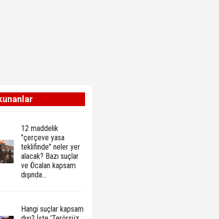
kunanlar
12 maddelik
"çerçeve yasa
teklifinde" neler yer
alacak? Bazı suçlar
ve Öcalan kapsam
dışında…
Hangi suçlar kapsam
dışı? İşte 'Terörsüz