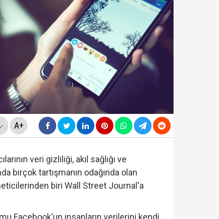
nüne taşındı... Altın fiyatları gaza bastı!
yasa teklifinde" neler yer alacak? Bazı suçlar ve Öca
avcılığı, Özgür Özel ve Veli Ağbaba'nın 'dokunulmazlığ
sapları incelemede: Cem Küçük dışında 3 ünlü isme da
A+
-
rının veri gizliliği, akıl sağlığı ve
da birçok tartışmanın odağında olan
ticilerinden biri Wall Street Journal'a
u Facebook’un insanların verilerini kendi