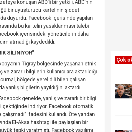
azeteye konuşan ABD’li bir yetkili, ABD’nin
üğü bir uyuşturucu kartelinin şiddet
nı da duyurdu. Facebook içerisinde yapılan
rasında bu kartelin yasaklanması talebi
cebook içerisindeki yöneticilerin daha
dım atmadığı kaydedildi.
RİK SİLİNİYOR”
Çok o
iyopya’nın Tigray bölgesinde yaşanan etnik
ış ve zararlı bilgilerin kullanıcılara aktarıldığı
 Journal, bölgede yerel dili bilen çalışan
 yanlış bilgilerin yayıldığını aktardı.
Facebook genelde, yanlış ve zararlı bir bilgi
 çektiğinde indiriyor. Facebook otomatik
çalışmadı” ifadesini kullandı. Öte yandan
nda El-Aksa hashtagi ile paylaşılan bir
büyük tepki yaratmıştı. Facebook yazılımı