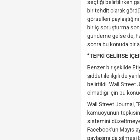
seçtiği belirtilirken g
bir tehdit olarak görd
görselleri paylaştığı
bir iç soruşturma son
gündeme gelse de, Fa
sonra bu konuda bir a
“TEPKİ GELİRSE İÇE
Benzer bir şekilde Et
şiddet ile ilgili de yanl
belirtildi. Wall Street
olmadığı için bu konuda
Wall Street Journal, “
kamuoyunun tepkisini
sistemini düzeltmeye 
Facebook’un Mayıs ayı
paylaşımı da silmesi 