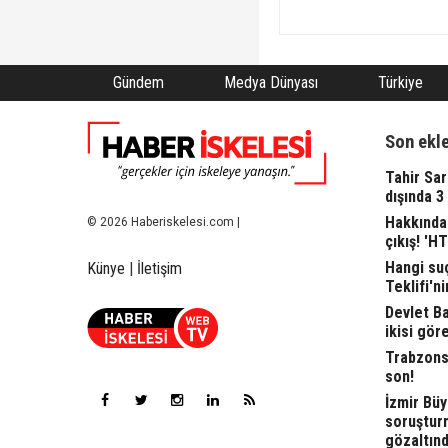
Gündem
Medya Dünyası
Türkiye
Son ekl
Tahir Sa
dışında 3
Hakkında 
© 2026 Haberiskelesi.com |
çıkış! 'H
Hangi suç
Künye
|
İletişim
Teklifi'ni
Devlet Bah
ikisi gör
Trabzonsp
son!
İzmir Büy
soruşturm
gözaltınd