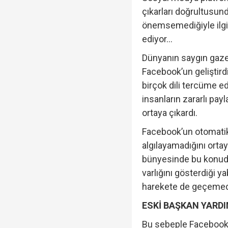
çıkarları doğrultusund
önemsemediğiyle ilgil
ediyor…
Dünyanın saygın gazet
Facebook’un geliştir
birçok dili tercüme e
insanların zararlı pay
ortaya çıkardı.
Facebook’un otomatik
algılayamadığını orta
bünyesinde bu konuda
varlığını gösterdiği ya
harekete de geçemedi
ESKİ BAŞKAN YARDIM
Bu sebeple Facebook’un