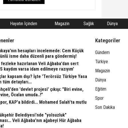
Hayatın İçinden
Magazin
Sağlık
Dünya
enenler
Kategoriler
rıkaya'nın hesapları incelemede: Cem Küçük
Gündem
 ünlü isme daha düzenli para göndermiş!
Türkiye
fezleke hazırlanan Veli Ağbaba'dan sert
TS kaydım varsa idam edilmeye razıyım'
Magazin
lar kapsam dışı? İşte 'Terörsüz Türkiye Yasa
Dünya
n tüm detayları...
Eğitim
çeli'den 'devlet projesi' çıkışı: "Biri evine,
evine, Öcalan umuda..!"
Spor
or, KAP'a bildirdi... Mohamed Salah'ta mutlu
Son Dakika
ükşehir Belediyesi'nde "yolsuzluk"
ası... Veli Ağbaba'nın ağabeyi Hür Ağbaba
a!