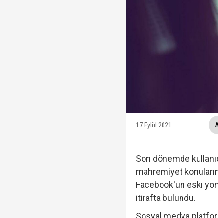
Yükseliş üst üste 3. gü
12 maddelik "çerçeve 
Ankara Cumhuriyet Başs
Tahir Sarıkaya'nın he
17 Eylül 2021
A
Son dönemde kullanıcıla
mahremiyet konuların
Facebook'un eski yöne
itirafta bulundu.
Sosyal medya platform