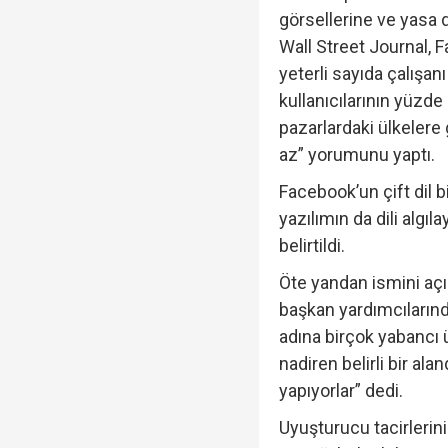
görsellerine ve yasa dı
Wall Street Journal, 
yeterli sayıda çalışan
kullanıcılarının yüzd
pazarlardaki ülkelere 
az” yorumunu yaptı.
Facebook’un çift dil b
yazılımın da dili alg
belirtildi.
Öte yandan ismini aç
başkan yardımcılarınd
adına birçok yabancı ü
nadiren belirli bir al
yapıyorlar” dedi.
Uyuşturucu tacirlerin