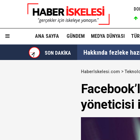
DO
ANA SAYFA
GÜNDEM
MEDYA DÜNYASI
TÜR
Hakkında fezleke hazı
SON DAKİKA
Hangi suçlar kapsam dı
HaberIskelesi.com
Teknolo
Devlet Bahçeli'den 'dev
Facebook’la
Trabzonspor, KAP'a bi
yöneticisi i
İzmir Büyükşehir Bele
Ünlüler soruşturmasın