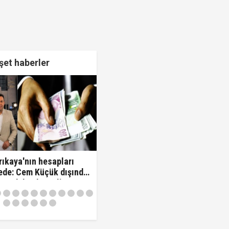
et haberler
rıkaya'nın hesapları
ede: Cem Küçük dışında
sme daha düzenli para
iş!