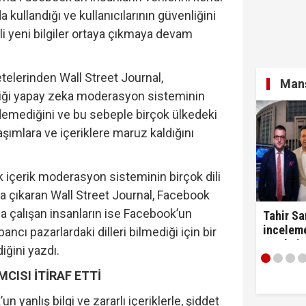
a kullandığı ve kullanıcılarının güvenliğini
i yeni bilgiler ortaya çıkmaya devam
elerinden Wall Street Journal,
Manş
diği yapay zeka moderasyon sisteminin
demediğini ve bu sebeple birçok ülkedeki
laşımlara ve içeriklere maruz kaldığını
 içerik moderasyon sisteminin birçok dili
ya çıkaran Wall Street Journal, Facebook
 çalışan insanların ise Facebook’un
Tahir Sa
incelem
bancı pazarlardaki dilleri bilmediği için bir
3 ünlü i
ğini yazdı.
gönderm
CISI İTİRAF ETTİ
 yanlış bilgi ve zararlı içeriklerle, şiddet