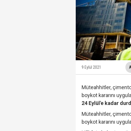
Trabzonspor, KAP'a bi
İzmir Büyükşehir Bele
Ünlüler soruşturmasın
Veli Ağbaba'nın ağabe
9 Eylül 2021
A
Müteahhitler, çimento 
boykot kararını uygul
24 Eylül'e kadar dur
Müteahhitler, çimento 
boykot kararını uygul