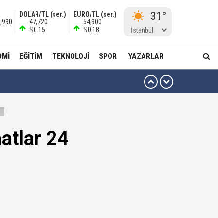
31°
DOLAR/TL (ser.)
EURO/TL (ser.)
5,990
47,720
54,900
%0.15
%0.18
İstanbul
OMI
EĞITIM
TEKNOLOJI
SPOR
YAZARLAR
 ben oradan alırım…'
ha düzenli para göndermiş!
atlar 24
idam edilmeye razıyım'
ı...
muda..!"