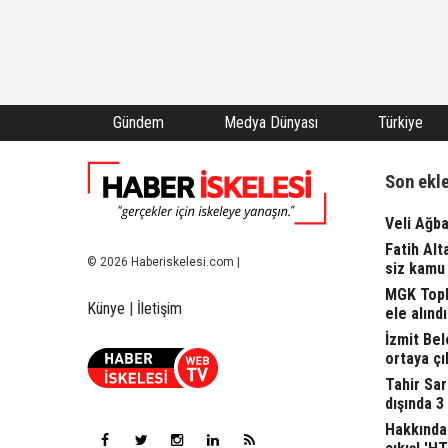
Gündem
Medya Dünyası
Türkiye
Son ekl
Veli Ağba
Fatih Alt
© 2026 Haberiskelesi.com |
siz kamu 
MGK Topla
Künye
|
İletişim
ele alındı.
İzmit Bel
ortaya çı
Tahir Sa
dışında 3
Hakkında 