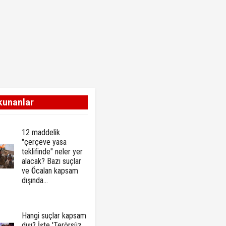
kunanlar
12 maddelik
"çerçeve yasa
teklifinde" neler yer
alacak? Bazı suçlar
ve Öcalan kapsam
dışında…
Hangi suçlar kapsam
dışı? İşte 'Terörsüz