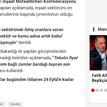
re
İnşaat Müteahhitleri Konfederasyonu
apılan açıklamada, inşaat sektörünü en
mamullerinin başında çimentonun olduğu
Manş
 sektöründe fahiş oranlara varan
sektör ve kamu adına artık kabul
aşmıştır"
denildi.
t Bakanlığı ile yapılan görüşmelerden
madığı belirtilen açıklamada,
"
Tekelci fiyat
ete bağlı zamlar bardağı taşıran son
esi kullanıldı.
Fatih Alt
ar bugünden itibaren 24 Eylül'e kadar
Beşikçio
"Ulan si
arı
İnşaatlar