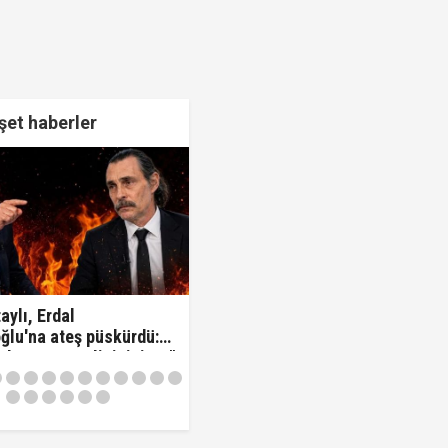
et haberler
aylı, Erdal
ğlu'na ateş püskürdü:
z kamu görevlisisiniz..!"