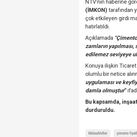
NTV'nin haberine gö
(İMKON)
tarafından y
çok etkileyen girdi 
hatırlatıldı.
Açıklamada
"Çimento
zamların yapılması, 
edilemez seviyeye ul
Konuya ilişkin Ticare
olumlu bir netice alın
uygulaması ve keyfiy
damla olmuştur
"
ifad
Bu kapsamda, inşaatl
durduruldu.
Müteahhitler
çimento fiyatl