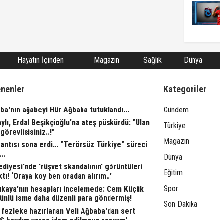
Hayatın İçinden
Magazin
Sağlık
Dünya
enenler
Kategoriler
ba'nın ağabeyi Hür Ağbaba tutuklandı...
Gündem
aylı, Erdal Beşikçioğlu'na ateş püskürdü: "Ulan
Türkiye
görevlisisiniz..!"
Magazin
ntısı sona erdi... "Terörsüz Türkiye" süreci
..
Dünya
ediyesi'nde 'rüşvet skandalının' görüntüleri
Eğitim
ktı! ‘Oraya koy ben oradan alırım…'
Spor
rıkaya'nın hesapları incelemede: Cem Küçük
 ünlü isme daha düzenli para göndermiş!
Son Dakika
fezleke hazırlanan Veli Ağbaba'dan sert