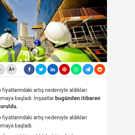
ldirdi... Mohamed Salah'ta mutlu son!
diyesi'nde "yolsuzluk" soruşturması... Veli Ağbaba'nın
da yeni skandal... Telefonundan mide bulandıran yazışm
yi Hür Ağbaba tutuklandı...
A+
-
fiyatlarındaki artış nedeniyle aldıkları
amaya başladı. İnşaatlar
bugünden itibaren
duruldu.
fiyatlarındaki artış nedeniyle aldıkları
amaya başladı.