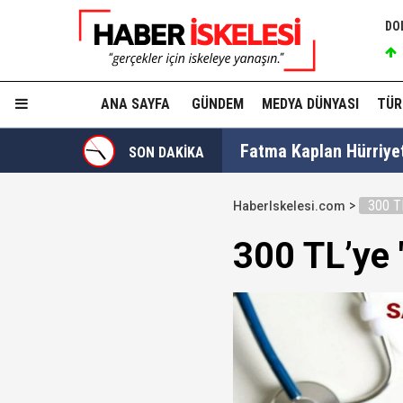
DO
ANA SAYFA
GÜNDEM
MEDYA DÜNYASI
TÜR
Ülkü Hilal Çiftçi'nin a
SON DAKİKA
300 TL
HaberIskelesi.com
YSK, YENİ Parti kararı
300 TL’ye '
Kuşadası Belediyesi'ne