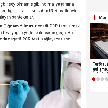
hiçbir şey olmamış gibi normal yaşamına
r diğer tarafta ise sahte PCR testleriyle
layan sahtekarlar.
: "Anlaşma tüm kardeş ülkelerin katılımına açıktır..!"
Manş
en Çiğdem Yılmaz
, negatif PCR testi almak
 test yapan yerlerle iletişime geçti. Bu
ığında negatif PCR testi sağlayacaklarını
ezaevinde milletvekilleriyle tartıştı: "'Beni siz ihbar e
Terörsüz
gelişme.
Teklifi"
edildi!