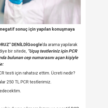
 negatif sonuç için yapılan konuşmaya
RUZ" DENİLDİ
Google
’da arama yapılarak
diye bir sitede,
“Uçuş testleriniz için PCR
ltında bulunan cep numarasını açan kişiyle
e:
CR testi için rahatsız ettim. Ücreti nedir?
ar 250 TL PCR testlerimiz.
 edecektim.
n