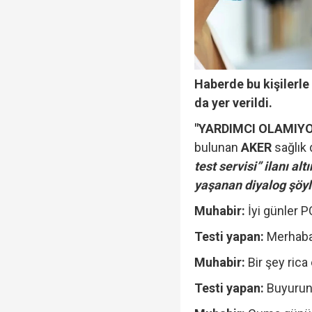
Haberde bu kişilerle
da yer verildi.
"YARDIMCI OLAMIYO
bulunan
AKER
sağlık 
test servisi” ilanı a
yaşanan diyalog şöyl
Muhabir:
İyi günler P
Testi yapan:
Merhabal
Muhabir:
Bir şey rica
Testi yapan:
Buyuru