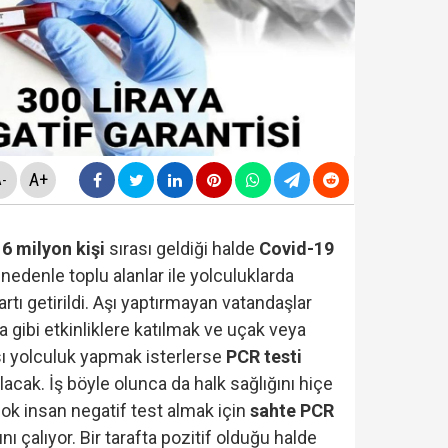
rmaya damga vurdu… Son ankette YENİ Parti'nin sıralam
yi Hür Ağbaba tutuklandı...
A+
-
itirafçı mı? Kim bu genel yayın yönetmeni?
16 milyon kişi
sırası geldiği halde
Covid-19
 nedenle toplu alanlar ile yolculuklarda
artı getirildi. Aşı yaptırmayan vatandaşlar
cinde yeni gelişme... "Çerçeve Yasa Teklifi" komisyonda
a gibi etkinliklere katılmak ve uçak veya
sı yolculuk yapmak isterlerse
PCR testi
acak. İş böyle olunca da halk sağlığını hiçe
ok insan negatif test almak için
sahte PCR
si Fatih Atik: "Bakan Gürlek 'Demirtaş'ın düzenlemed
nı çalıyor. Bir tarafta pozitif olduğu halde