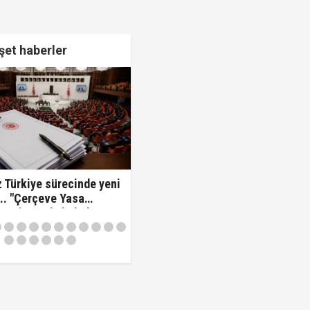
et haberler
ttiniz' diyerek vekilleri kovdu..!"
 Türkiye sürecinde yeni
.. "Çerçeve Yasa
 komisyonda kabul