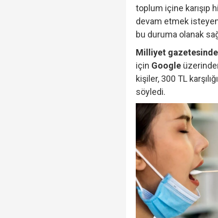
toplum içine karışıp 
yapmadım' dedi..."
devam etmek isteyenle
bu duruma olanak sağ
Cumhurbaşkanı Erdoğan
Milliyet gazetesind
için
Google
üzerinden
kişiler, 300 TL karşıl
Fatma Kaplan Hürriyet c
söyledi.