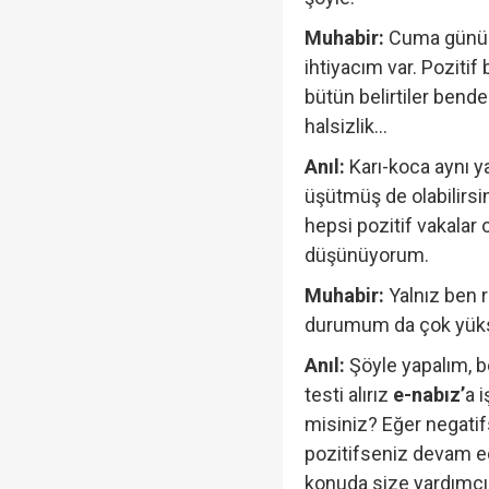
Muhabir:
Cuma günü 
ihtiyacım var. Pozitif
bütün belirtiler bende
halsizlik...
Anıl:
Karı-koca aynı ya
üşütmüş de olabilirsin
hepsi pozitif vakalar 
düşünüyorum.
Muhabir:
Yalnız ben 
durumum da çok yük
Anıl:
Şöyle yapalım, be
testi alırız
e-nabız’
a 
misiniz? Eğer negatif
pozitifseniz devam ed
konuda size yardımcı