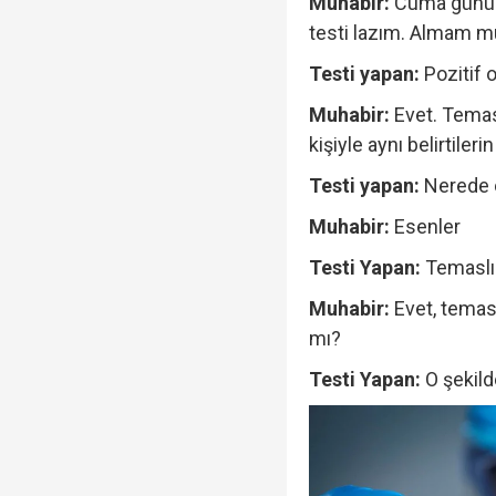
Muhabir:
Cuma günü 
testi lazım. Almam
Testi yapan:
Pozitif
Muhabir:
Evet. Temas
kişiyle aynı belirtiler
Testi yapan:
Nerede 
Muhabir:
Esenler
Testi Yapan:
Temaslı
Muhabir:
Evet, temas
mı?
Testi Yapan:
O şekil