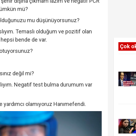
şehir dışına çıkmam lazım ve negatif PCR
 mümkün mü?
 olduğunuzu mu düşünüyorsunuz?
lıyım. Temaslı olduğum ve pozitif olan
in hepsi bende de var.
Çok o
otuyorsunuz?
sınız değil mi?
lıyım. Negatif test bulma durumum var
de yardımcı olamıyoruz Hanımefendi.