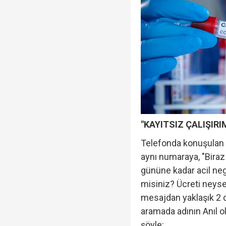
"KAYITSIZ ÇALIŞIRI
Telefonda konuşulan k
aynı numaraya, "Bir
gününe kadar acil nega
misiniz? Ücreti neyse
mesajdan yaklaşık 2 d
aramada adının Anıl o
şöyle: