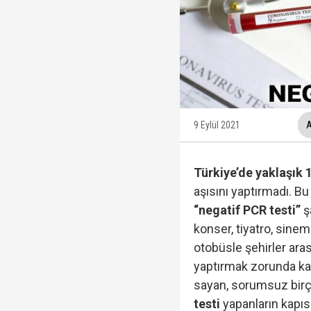
Protesto oylar araştı
Veli Ağbaba'nın ağabe
9 Eylül 2021
A
Rasim Ozan Kütahyalı 
Türkiye’de yaklaşık 
aşısını yaptırmadı. Bu
“negatif PCR testi”
ş
Terörsüz Türkiye süre
konser, tiyatro, sinem
otobüsle şehirler ara
yaptırmak zorunda kal
sayan, sorumsuz birç
TGRT Ankara Temsilci
testi
yapanların kapısı