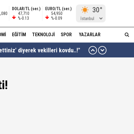
30°
DOLAR/TL (ser.)
EURO/TL (ser.)
2,080
47,710
54,950
%-0.13
%-0.09
İstanbul
OMI
EĞITIM
TEKNOLOJI
SPOR
YAZARLAR
kta yiyor..!"
i!
ı kararı...