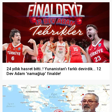
24 yıllık hasret bitti..! Yunanistan'ı farklı devirdik... 12
Dev Adam 'namağlup' finalde!