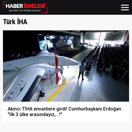
Türk İHA
Akıncı TİHA envantere girdi! Cumhurbaşkanı Erdoğan:
"İlk 3 ülke arasındayız,...!"