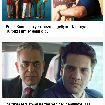
Erşan Kuneri'nin yeni sezonu geliyor... Kadroya
sürpriz isimler dahil oldu!
Yargı'da ters köşe! Kartlar yeniden dağıtılıyor! Asıl