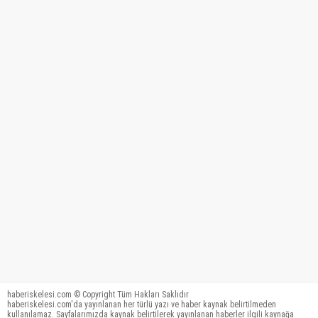
haberiskelesi.com © Copyright Tüm Hakları Saklıdır
haberiskelesi.com'da yayınlanan her türlü yazı ve haber kaynak belirtilmeden
kullanılamaz. Sayfalarımızda kaynak belirtilerek yayınlanan haberler ilgili kaynağa