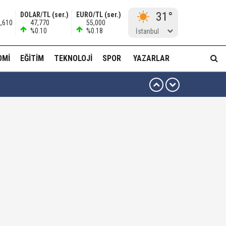
31°
DOLAR/TL (ser.)
EURO/TL (ser.)
2,610
47,770
55,000
%0.10
%0.18
İstanbul
OMI
EĞITIM
TEKNOLOJI
SPOR
YAZARLAR
ttiniz' diyerek vekilleri kovdu..!"
kta yiyor..!"