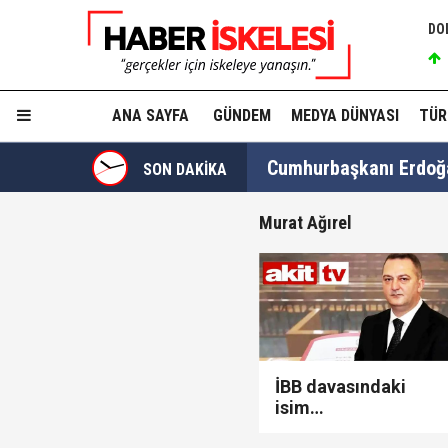
DO
ANA SAYFA
GÜNDEM
MEDYA DÜNYASI
TÜR
Cumhurbaşkanı Erdoğan
SON DAKİKA
Murat Ağırel
Fatma Kaplan Hürriyet c
Ülkü Hilal Çiftçi'nin a
İBB davasındaki
isim
Gülibrahimoğlu'ndan