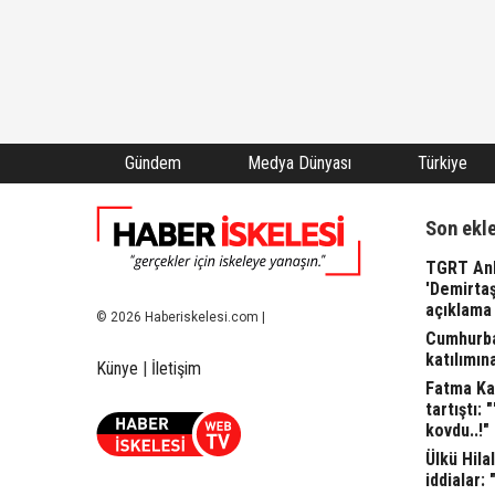
Gündem
Medya Dünyası
Türkiye
Son ekl
TGRT Ank
'Demirta
açıklama 
© 2026 Haberiskelesi.com |
Cumhurba
katılımına
Künye
|
İletişim
Fatma Kap
tartıştı: 
kovdu..!"
Ülkü Hila
iddialar: 