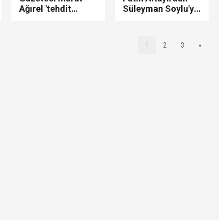
Ağırel 'tehdit
Süleyman Soylu'ya
edildiğini' iddia
sert sözler:
etti: "Evimin
"Haddini bilsin!
önünde hep birileri
Tepemin tasını
1
2
3
»
var..!"
attırmasın..!"