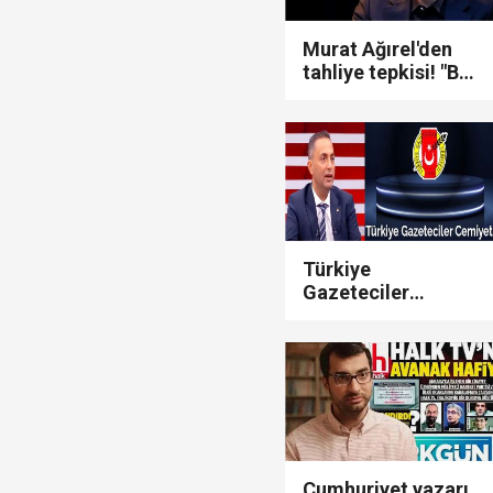
Murat Ağırel'den
tahliye tepkisi! "Biz
enayiler adına
Engin ve Dilan
Polat ailesinden
özür dilerim..!"
Türkiye
Gazeteciler
Cemiyeti'nden
Murat Ağırel'e
destek!
Cumhuriyet yazarı