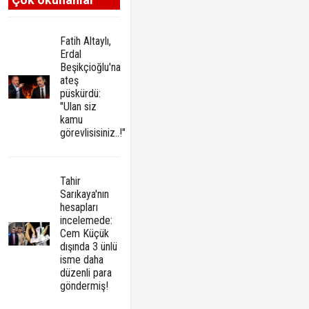
Fatih Altaylı,
Erdal
Beşikçioğlu'na
ateş
püskürdü:
"Ulan siz
kamu
görevlisisiniz..!"
Tahir
Sarıkaya'nın
hesapları
incelemede:
Cem Küçük
dışında 3 ünlü
isme daha
düzenli para
göndermiş!