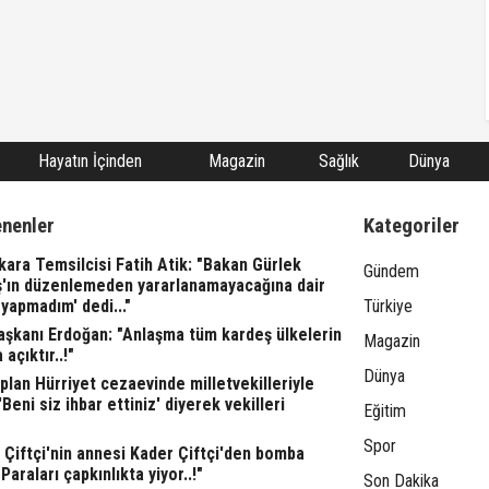
Hayatın İçinden
Magazin
Sağlık
Dünya
enenler
Kategoriler
ara Temsilcisi Fatih Atik: "Bakan Gürlek
Gündem
ş'ın düzenlemeden yararlanamayacağına dair
yapmadım' dedi..."
Türkiye
şkanı Erdoğan: "Anlaşma tüm kardeş ülkelerin
Magazin
 açıktır..!"
Dünya
lan Hürriyet cezaevinde milletvekilleriyle
"'Beni siz ihbar ettiniz' diyerek vekilleri
Eğitim
Spor
l Çiftçi'nin annesi Kader Çiftçi'den bomba
"Paraları çapkınlıkta yiyor..!"
Son Dakika