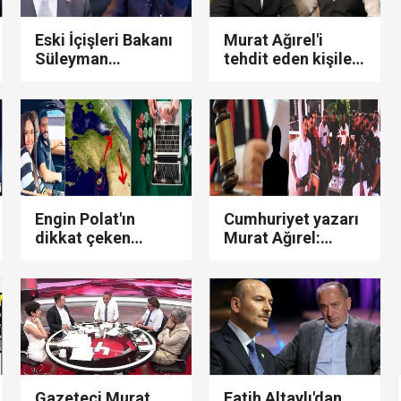
Eski İçişleri Bakanı
Murat Ağırel'i
Süleyman
tehdit eden kişiler
Soylu'dan kafaları
gözaltına alındı!
karıştıran
Ağırel: "Hakkımda
paylaşım: 'Bana
yapılan bu
kumpas kuruldu..!'
ihalenin,.."
Engin Polat'ın
Cumhuriyet yazarı
dikkat çeken
Murat Ağırel:
Gürcistan ve KKTC
"Siyasiler devreye
trafiği...
girdi, 1128 yıl hapis
cezası alan çete
üyeleri tahliye
edildi..!"
Gazeteci Murat
Fatih Altaylı'dan