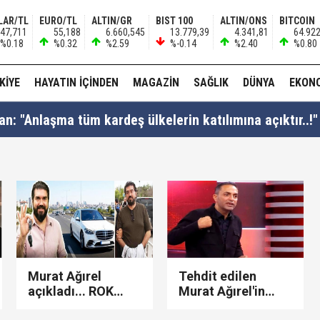
LAR/TL
EURO/TL
ALTIN/GR
BIST 100
ALTIN/ONS
BITCOIN
47,711
55,188
6.660,545
13.779,39
4.341,81
64.92
%0.18
%0.32
%2.59
%-0.14
%2.40
%0.80
KIYE
HAYATIN İÇINDEN
MAGAZIN
SAĞLIK
DÜNYA
EKON
: "Anlaşma tüm kardeş ülkelerin katılımına açıktır..!"
ezaevinde milletvekilleriyle tartıştı: "'Beni siz ihbar e
nnesi Kader Çiftçi'den bomba iddialar: "Paraları çapkınlı
Murat Ağırel
Tehdit edilen
açıkladı... ROK
Murat Ağırel'in
hakkında şok
isyanı: "Bir