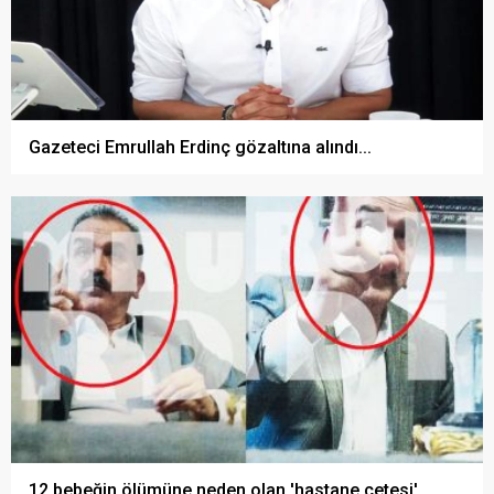
Gazeteci Emrullah Erdinç gözaltına alındı...
12 bebeğin ölümüne neden olan 'hastane çetesi'