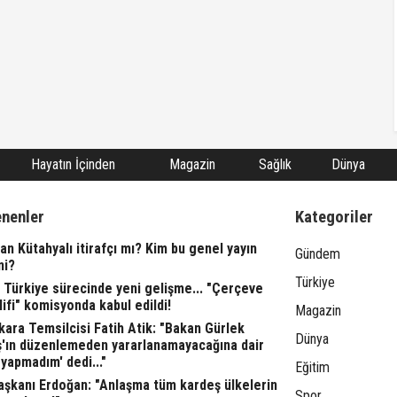
Hayatın İçinden
Magazin
Sağlık
Dünya
enenler
Kategoriler
n Kütahyalı itirafçı mı? Kim bu genel yayın
Gündem
ni?
Türkiye
 Türkiye sürecinde yeni gelişme... "Çerçeve
ifi" komisyonda kabul edildi!
Magazin
ara Temsilcisi Fatih Atik: "Bakan Gürlek
Dünya
ş'ın düzenlemeden yararlanamayacağına dair
yapmadım' dedi..."
Eğitim
şkanı Erdoğan: "Anlaşma tüm kardeş ülkelerin
Spor