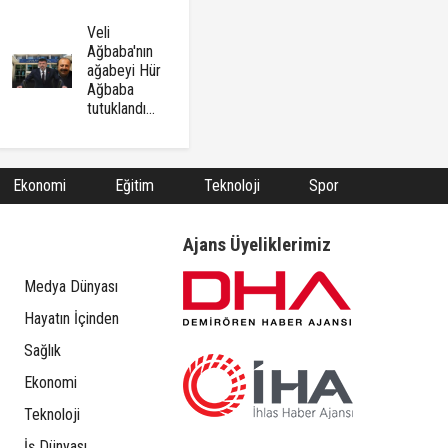
Veli
Ağbaba'nın
ağabeyi Hür
Ağbaba
tutuklandı...
Ekonomi
Eğitim
Teknoloji
Spor
Ajans Üyeliklerimiz
Medya Dünyası
Hayatın İçinden
Sağlık
Ekonomi
Teknoloji
İş Dünyası