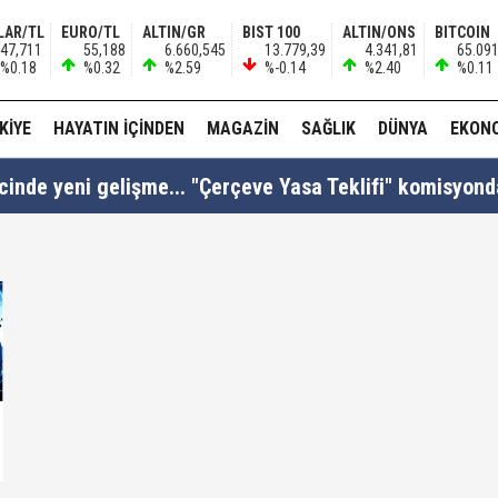
LAR/TL
EURO/TL
ALTIN/GR
BIST 100
ALTIN/ONS
BITCOIN
47,711
55,188
6.660,545
13.779,39
4.341,81
65.09
%0.18
%0.32
%2.59
%-0.14
%2.40
%0.11
KIYE
HAYATIN İÇINDEN
MAGAZIN
SAĞLIK
DÜNYA
EKON
cinde yeni gelişme... "Çerçeve Yasa Teklifi" komisyonda
si Fatih Atik: "Bakan Gürlek 'Demirtaş'ın düzenlemed
: "Anlaşma tüm kardeş ülkelerin katılımına açıktır..!"