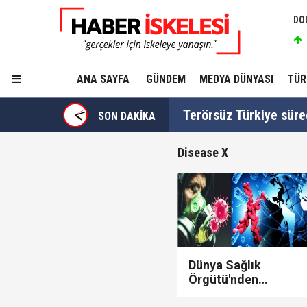
DO
ANA SAYFA
GÜNDEM
MEDYA DÜNYASI
TÜR
Terörsüz Türkiye süre
SON DAKİKA
Disease X
TGRT Ankara Temsilci
yapmadım' dedi..."
Cumhurbaşkanı Erdoğan
Dünya Sağlık
Örgütü'nden
korkutan