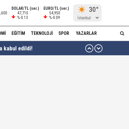
30°
DOLAR/TL (ser.)
EURO/TL (ser.)
1,600
47,710
54,950
%-0.13
%-0.09
İstanbul
OMI
EĞITIM
TEKNOLOJI
SPOR
YAZARLAR
 kabul edildi!
en yararlanamayacağına dair açıklama