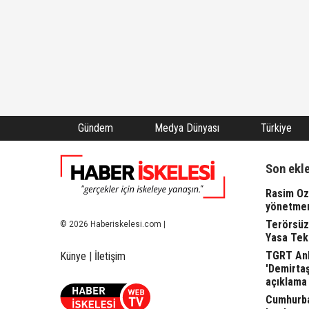
Gündem
Medya Dünyası
Türkiye
Son ekl
Rasim Oza
yönetme
Terörsüz
© 2026 Haberiskelesi.com |
Yasa Tekl
TGRT Ank
Künye
|
İletişim
'Demirta
açıklama 
Cumhurba