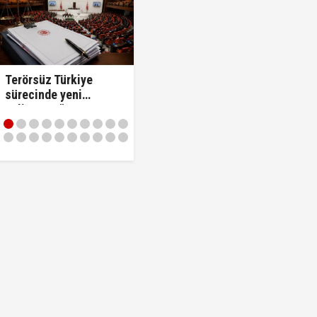
Terörsüz Türkiye
sürecinde yeni
gelişme... "Çerçeve
Yasa Teklifi"
komisyonda kabul
edildi!