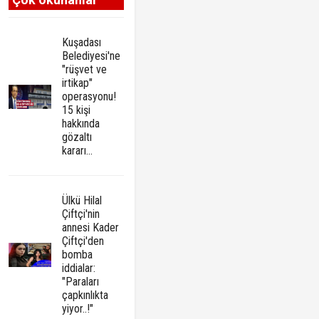
Kuşadası
Belediyesi'ne
"rüşvet ve
irtikap"
operasyonu!
15 kişi
hakkında
gözaltı
kararı...
Ülkü Hilal
Çiftçi'nin
annesi Kader
Çiftçi'den
bomba
iddialar:
"Paraları
çapkınlıkta
yiyor..!"