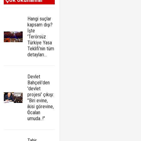
Hangi suçlar
kapsam dışı?
İşte
'Terörsüz
Türkiye Yasa
Teklifi'nin tüm
detayları...
Devlet
Bahçeli'den
'devlet
projesi' çıkışı:
"Biri evine,
ikisi görevine,
Öcalan
umuda..!"
Tahir