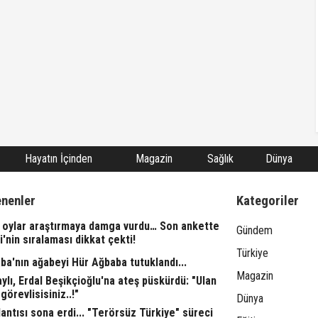
Hayatın İçinden
Magazin
Sağlık
Dünya
enenler
Kategoriler
 oylar araştırmaya damga vurdu… Son ankette
Gündem
i'nin sıralaması dikkat çekti!
Türkiye
ba'nın ağabeyi Hür Ağbaba tutuklandı...
Magazin
aylı, Erdal Beşikçioğlu'na ateş püskürdü: "Ulan
görevlisisiniz..!"
Dünya
ntısı sona erdi... "Terörsüz Türkiye" süreci