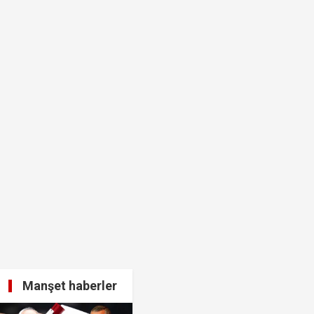
muda..!"
 ağabeyi Hür Ağbaba gözaltında!
ası dikkat çekti!
Manşet haberler