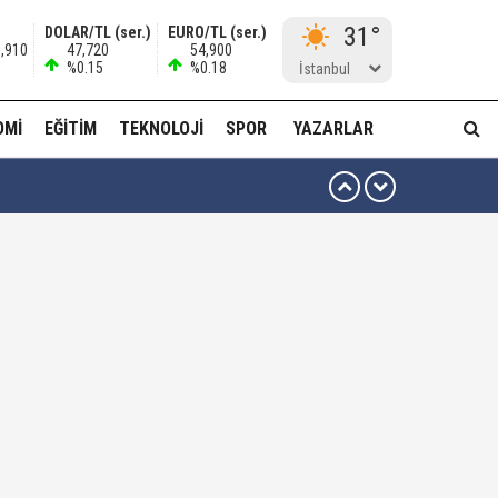
31°
DOLAR/TL (ser.)
EURO/TL (ser.)
0,910
47,720
54,900
%0.15
%0.18
İstanbul
OMI
EĞITIM
TEKNOLOJI
SPOR
YAZARLAR
 ben oradan alırım…'
ha düzenli para göndermiş!
idam edilmeye razıyım'
ı...