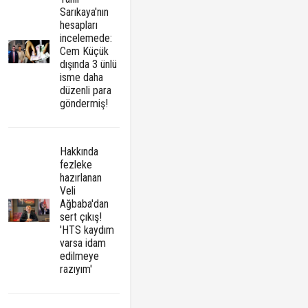
Sarıkaya'nın
hesapları
incelemede:
Cem Küçük
dışında 3 ünlü
isme daha
düzenli para
göndermiş!
Hakkında
fezleke
hazırlanan
Veli
Ağbaba'dan
sert çıkış!
'HTS kaydım
varsa idam
edilmeye
razıyım'