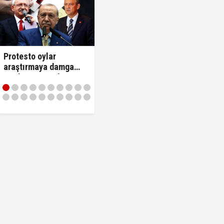
Protesto oylar
araştırmaya damga
vurdu… Son ankette
YENİ Parti'nin
sıralaması dikkat
çekti!