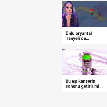
kalktı!
Devlet Bahçeli'den 'dev
Trabzonspor, KAP'a bi
İzmir Büyükşehir Bele
Ünlü oryantal
Tanyeli de
Protesto oylar araştı
'Gideceğim'
demişti! Küba aşısı
kanseri bitiriyor
mu?
Bu aşı kanserin
sonunu getirir mi?
Kendi tümöründen
hastaya özel
hazırlanan kanser
aşısı!