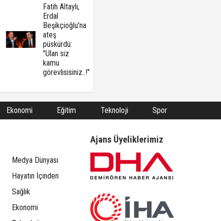
Fatih Altaylı,
Erdal
Beşikçioğlu'na
ateş
püskürdü:
"Ulan siz
kamu
görevlisisiniz..!"
Ekonomi
Eğitim
Teknoloji
Spor
Ajans Üyeliklerimiz
Medya Dünyası
Hayatın İçinden
Sağlık
Ekonomi