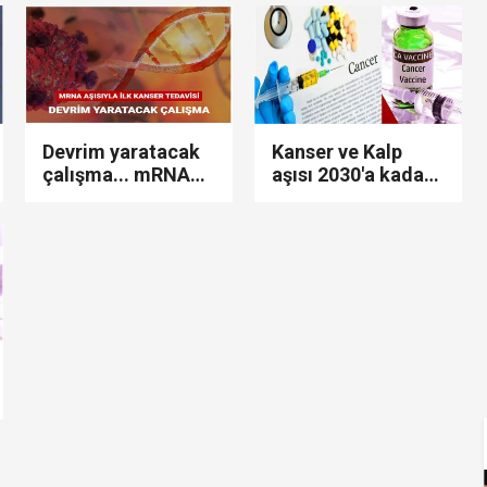
yapıldı...
tarih verdi..!
let projesi' çıkışı: "Biri evine, ikisi görevine, Öcalan u
ldirdi... Mohamed Salah'ta mutlu son!
diyesi'nde "yolsuzluk" soruşturması... Veli Ağbaba'nın
Devrim yaratacak
Kanser ve Kalp
çalışma... mRNA
aşısı 2030'a kadar
rmaya damga vurdu… Son ankette YENİ Parti'nin sıralam
aşısıyla ilk kanser
hazır olacak..!
tedavisi!