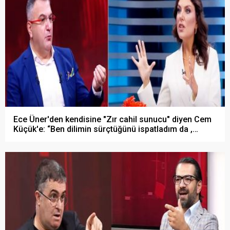
Ece Üner'den kendisine "Zır cahil sunucu" diyen Cem
Küçük'e: “Ben dilimin sürçtüğünü ispatladım da ,
“FETÖ artıkları,.."