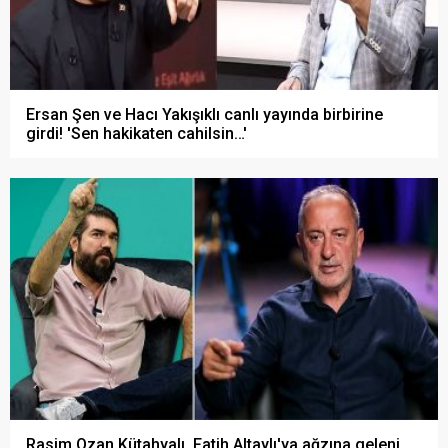
Ersan Şen ve Hacı Yakışıklı canlı yayında birbirine
girdi! 'Sen hakikaten cahilsin…'
Rasim Ozan Kütahyalı, Fatih Altaylı'ya ağzına geleni