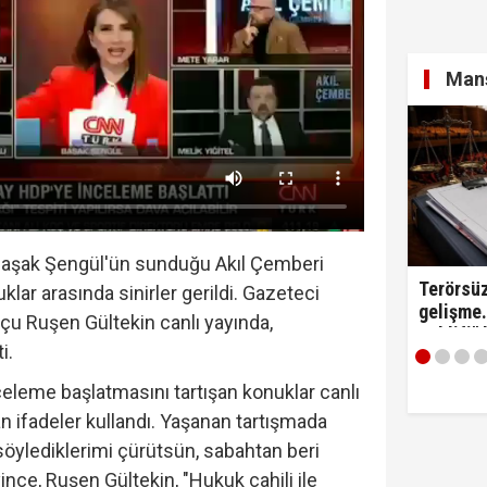
yi Hür Ağbaba tutuklandı...
Manş
itirafçı mı? Kim bu genel yayın yönetmeni?
Başak Şengül'ün sunduğu Akıl Çemberi
Terörsüz
lar arasında sinirler gerildi. Gazeteci
gelişme.
kçu Ruşen Gültekin canlı yayında,
Teklifi"
i.
edildi!
celeme başlatmasını tartışan konuklar canlı
n ifadeler kullandı. Yaşanan tartışmada
 söylediklerimi çürütsün, sabahtan beri
ince, Ruşen Gültekin, "Hukuk cahili ile