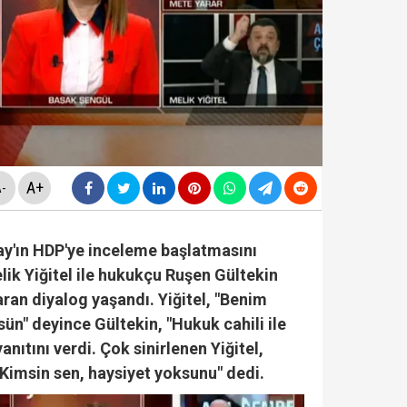
ezaevinde milletvekilleriyle tartıştı: "'Beni siz ihbar e
nnesi Kader Çiftçi'den bomba iddialar: "Paraları çapkınlı
A+
-
nı verdi...Yakupoğlu, YSK'ya geri döndü....
ay'ın HDP'ye inceleme başlatmasını
lik Yiğitel ile hukukçu Ruşen Gültekin
 "rüşvet ve irtikap" operasyonu! 15 kişi hakkında gözalt
ran diyalog yaşandı. Yiğitel, "Benim
sün" deyince Gültekin, "Hukuk cahili ile
nıtını verdi. Çok sinirlenen Yiğitel,
. Kimsin sen, haysiyet yoksunu" dedi.
rmaya damga vurdu… Son ankette YENİ Parti'nin sıralam