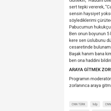
Gültekin, "Haddini bile
sert tepki vererek, "C
sensin haysiyet yoks
söylediklerimi çürüt
Pabucumun hukukçusu
Ben onun boyunun 5 ka
kere sen üslubunu dü
cesaretinde bulunama
Başak hanım bana kim
ben ona haddini bildir
ARAYA GİTMEK ZOR
Programın moderatörü
zorlanınca araya gitm
CNN TÜRK
hdp
CNN 