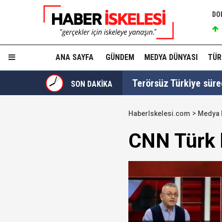
DO
ANA SAYFA
GÜNDEM
MEDYA DÜNYASI
TÜR
Terörsüz Türkiye süre
SON DAKİKA
HaberIskelesi.com
Medya 
TGRT Ankara Temsilci
CNN Türk ka
yapmadım' dedi..."
Cumhurbaşkanı Erdoğan