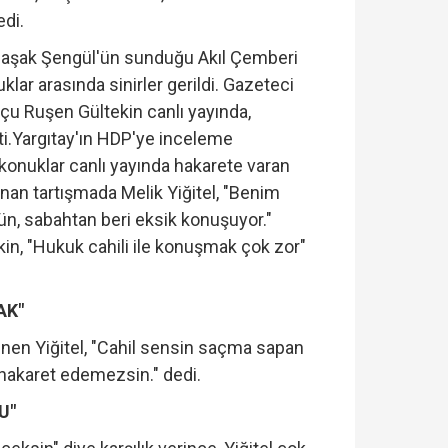
di.
Başak Şengül'ün sunduğu Akıl Çemberi
lar arasında sinirler gerildi. Gazeteci
kçu Ruşen Gültekin canlı yayında,
tti.Yargıtay'ın HDP'ye inceleme
 konuklar canlı yayında hakarete varan
anan tartışmada Melik Yiğitel, "Benim
ün, sabahtan beri eksik konuşuyor."
in, "Hukuk cahili ile konuşmak çok zor"
AK"
enen Yiğitel, "Cahil sensin saçma sapan
akaret edemezsin." dedi.
U"