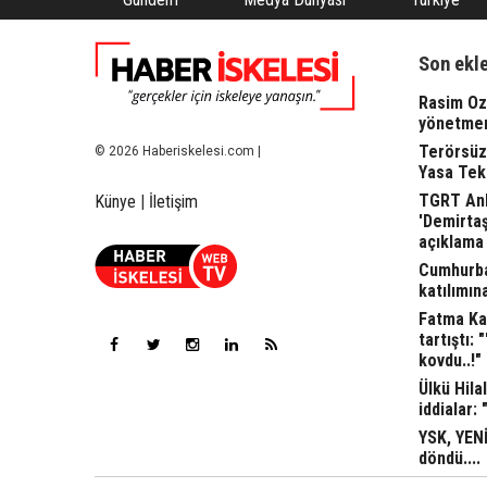
Son ekl
Rasim Oza
yönetme
Terörsüz
© 2026 Haberiskelesi.com |
Yasa Tekl
TGRT Ank
Künye
|
İletişim
'Demirta
açıklama 
Cumhurba
katılımına
Fatma Kap
tartıştı: 
kovdu..!"
Ülkü Hila
iddialar: 
YSK, YENİ
döndü....