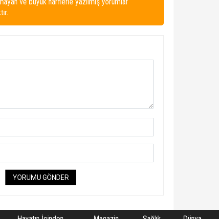
lmayan ve büyük harflerle yazılmış yorumlar
ır.
YORUMU GÖNDER
Hayatın İçinden
Magazin
Sağlık
Dünya