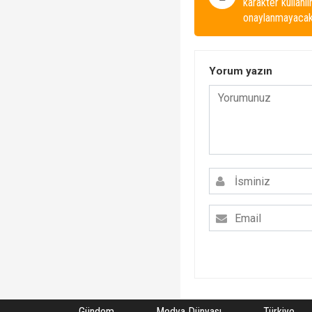
karakter kullanı
onaylanmayacakt
Yorum yazın
Gündem
Medya Dünyası
Türkiye