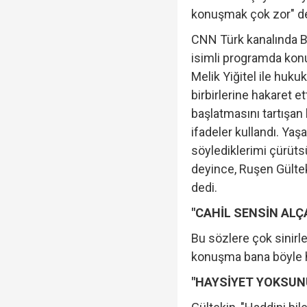
konuşmak çok zor" de
CNN Türk kanalında 
isimli programda konuk
Melik Yiğitel ile huku
birbirlerine hakaret e
başlatmasını tartışan
ifadeler kullandı. Yaş
söylediklerimi çürüts
deyince, Ruşen Gültek
dedi.
"CAHİL SENSİN ALÇ
Bu sözlere çok sinirl
konuşma bana böyle h
"HAYSİYET YOKSUN