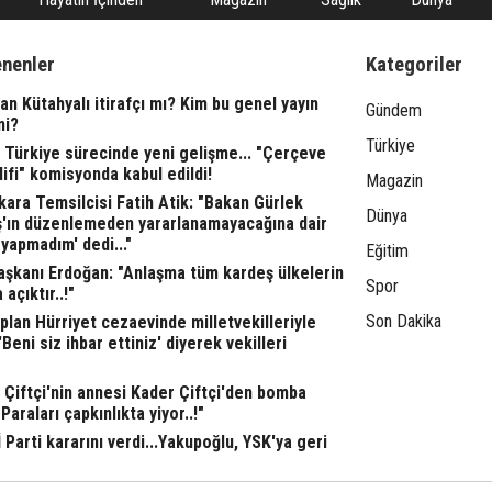
enenler
Kategoriler
n Kütahyalı itirafçı mı? Kim bu genel yayın
Gündem
ni?
Türkiye
 Türkiye sürecinde yeni gelişme... "Çerçeve
ifi" komisyonda kabul edildi!
Magazin
ara Temsilcisi Fatih Atik: "Bakan Gürlek
Dünya
ş'ın düzenlemeden yararlanamayacağına dair
yapmadım' dedi..."
Eğitim
şkanı Erdoğan: "Anlaşma tüm kardeş ülkelerin
Spor
 açıktır..!"
Son Dakika
lan Hürriyet cezaevinde milletvekilleriyle
"'Beni siz ihbar ettiniz' diyerek vekilleri
l Çiftçi'nin annesi Kader Çiftçi'den bomba
"Paraları çapkınlıkta yiyor..!"
 Parti kararını verdi...Yakupoğlu, YSK'ya geri