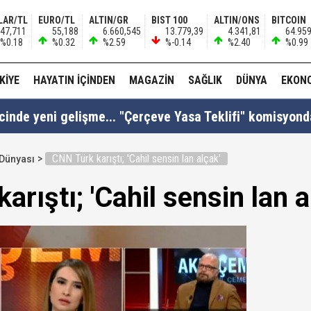
LAR/TL
EURO/TL
ALTIN/GR
BIST 100
ALTIN/ONS
BITCOIN
47,711
55,188
6.660,545
13.779,39
4.341,81
64.95
%0.18
%0.32
%2.59
%-0.14
%2.40
%0.99
KIYE
HAYATIN İÇINDEN
MAGAZIN
SAĞLIK
DÜNYA
EKON
cinde yeni gelişme... "Çerçeve Yasa Teklifi" komisyonda
CNN Türk karıştı; 'Cahil sensin lan alçak'
Dünyası
si Fatih Atik: "Bakan Gürlek 'Demirtaş'ın düzenlemed
rıştı; 'Cahil sensin lan a
: "Anlaşma tüm kardeş ülkelerin katılımına açıktır..!"