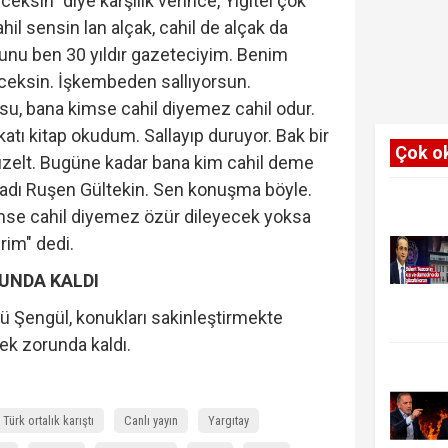
ceksin" diye karşılık verince, Yiğitel çok
ahil sensin lan alçak, cahil de alçak da
unu ben 30 yıldır gazeteciyim. Benim
eceksin. İşkembeden sallıyorsun.
, bana kimse cahil diyemez cahil odur.
tı kitap okudum. Sallayıp duruyor. Bak bir
Çok o
zelt. Bugüne kadar bana kim cahil deme
dı Ruşen Gültekin. Sen konuşma böyle.
se cahil diyemez özür dileyecek yoksa
irim" dedi.
UNDA KALDI
 Şengül, konukları sakinleştirmekte
ek zorunda kaldı.
Türk ortalık karıştı
Canlı yayın
Yargıtay