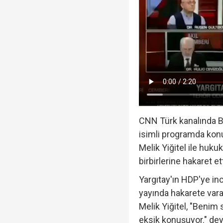
Veli Ağbaba'nın ağabe
Rasim Ozan Kütahyalı 
CNN Türk kanalında 
isimli programda konuk
Melik Yiğitel ile huku
birbirlerine hakaret ett
Yargıtay'ın HDP'ye in
yayında hakarete vara
Melik Yiğitel, "Benim
eksik konuşuyor." dey