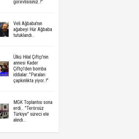
görevlisisiniz..!"
Veli Ağbaba'nın
ağabeyi Hür Ağbaba
tutuklandı...
Ülkü Hilal Çiftçi'nin
annesi Kader
Çiftçi'den bomba
iddialar: "Paraları
çapkınlıkta yiyor..!"
MGK Toplantısı sona
erdi... "Terörsüz
Türkiye" süreci ele
alındı...