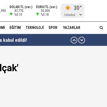
30°
DOLAR/TL (ser.)
EURO/TL (ser.)
9,990
47,770
55,000
%0.10
%0.18
İstanbul
OMI
EĞITIM
TEKNOLOJI
SPOR
YAZARLAR
 kabul edildi!
en yararlanamayacağına dair açıklama
lçak'