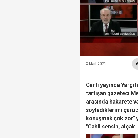
Fatma Kaplan Hürriyet c
Ülkü Hilal Çiftçi'nin a
3 Mart 2021
A
YSK, YENİ Parti kararı
Canlı yayında Yargıt
tartışan gazeteci Me
Kuşadası Belediyesi'ne
arasında hakarete va
söylediklerimi çürüt
konuşmak çok zor" ya
"Cahil sensin, alçak
Protesto oylar araştı