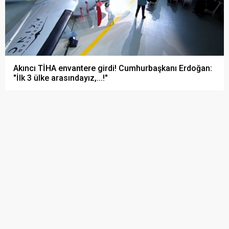
Akıncı TİHA envantere girdi! Cumhurbaşkanı Erdoğan:
"İlk 3 ülke arasındayız,...!"