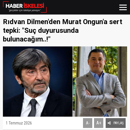
Rıdvan Dilmen'den Murat Ongun'a sert
tepki: "Suç duyurusunda
bulunacağım..!"
A+
1 Temmuz 2026
A-
PAYLAŞ