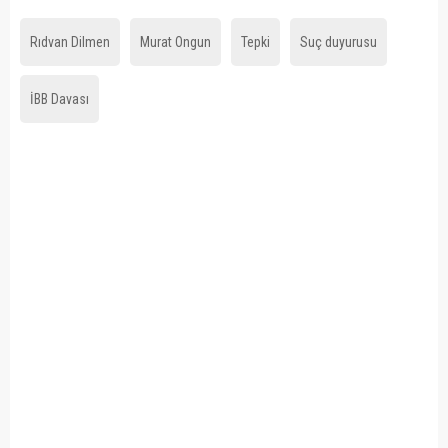
Rıdvan Dilmen
Murat Ongun
Tepki
Suç duyurusu
İBB Davası