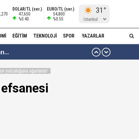
31°
DOLAR/TL (ser.)
EURO/TL (ser.)
0,270
47,650
54,800
%0.40
%0.55
İstanbul
OMI
EĞITIM
TEKNOLOJI
SPOR
YAZARLAR
ı...
muda..!"
son yolculuğuna uğurlandı!
n efsanesi
 ağabeyi Hür Ağbaba gözaltında!
alar ve görseller çıktı!