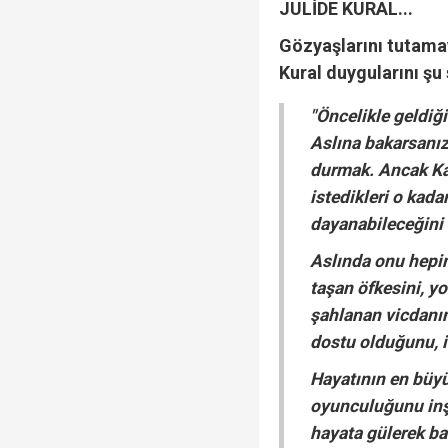
JULİDE KURAL...
Gözyaşlarını tutamay
Kural duygularını şu 
"Öncelikle geldiği
Aslına bakarsanı
durmak. Ancak Kad
istedikleri o kad
dayanabileceğini
Aslında onu hepin
taşan öfkesini, yo
şahlanan vicdanın
dostu olduğunu, i
Hayatının en büy
oyunculuğunu inşa
hayata gülerek ba