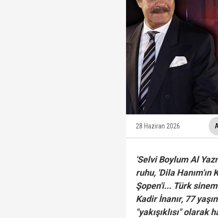
12 maddelik "çerçeve 
Ankara Cumhuriyet Başs
Beyaz TV sunucusu Tah
Hakkında fezleke hazı
28 Haziran 2026
A
'Selvi Boylum Al Yazm
ruhu, 'Dila Hanım'ın 
Şopen'i... Türk sine
Kadir İnanır, 77 yaşı
"yakışıklısı" olarak 