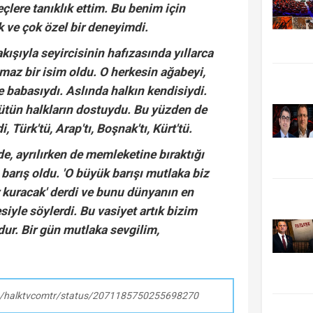
çlere tanıklık ettim. Bu benim için
k ve çok özel bir deneyimdi.
bakışıyla seyircisinin hafızasında yıllarca
az bir isim oldu. O herkesin ağabeyi,
ve babasıydı. Aslında halkın kendisiydi.
ütün halkların dostuydu. Bu yüzden de
, Türk'tü, Arap'tı, Boşnak'tı, Kürt'tü.
, ayrılırken de memleketine bıraktığı
 barış oldu. 'O büyük barışı mutlaka biz
r kuracak' derdi ve bunu dünyanın en
yle söylerdi. Bu vasiyet artık bizim
r. Bir gün mutlaka sevgilim,
om/halktvcomtr/status/2071185750255698270