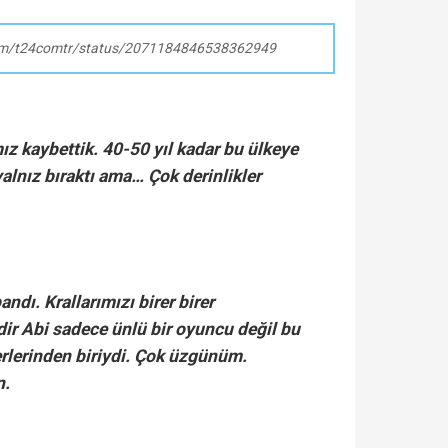
.com/t24comtr/status/2071184846538362949
ız kaybettik. 40-50 yıl kadar bu ülkeye
i yalnız bıraktı ama… Çok derinlikler
andı. Krallarımızı birer birer
ir Abi sadece ünlü bir oyuncu değil bu
erlerinden biriydi. Çok üzgünüm.
n.