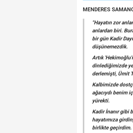
MENDERES SAMANC
"Hayatın zor anlar
anlardan biri. Bu
bir gün Kadir Day
düşünemezdik.
Artık 'Hekimoğlu'
dinlediğimizde ye
derlemişti, Ümit
Kalbimizde dostça
ağacıydı benim içi
yürekti.
Kadir İnanır gibi 
hayatımıza girdin,
birlikte geçirdim