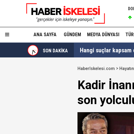
DO
ANA SAYFA
GÜNDEM
MEDYA DÜNYASI
TÜR
Hangi suçlar kapsam dı
SON DAKİKA
Devlet Bahçeli'den 'dev
HaberIskelesi.com
Hayatın
Trabzonspor, KAP'a bi
Kadir İnanı
İzmir Büyükşehir Bele
son yolcul
Ünlüler soruşturmasın
Yükseliş üst üste 3. gü