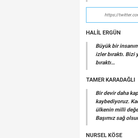
https://twitter
HALİL ERGÜN
Büyük bir insanım
izler bıraktı. Biz
bıraktı…
TAMER KARADAĞLI
Bir devir daha kap
kaybediyoruz. Kad
ülkenin milli değ
Başımız sağ olsu
NURSEL KÖSE