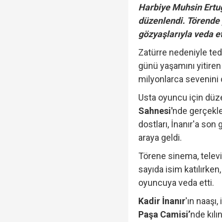
Harbiye Muhsin Ertuğ
düzenlendi. Törende y
gözyaşlarıyla veda et
Zatürre nedeniyle te
günü yaşamını yitire
milyonlarca sevenini
Usta oyuncu için düz
Sahnesi'
nde gerçekleş
dostları, İnanır'a son
araya geldi.
Törene sinema, telev
sayıda isim katılırken
oyuncuya veda etti.
Kadir İnanır
'ın naaşı,
Paşa Camisi’
nde kıl