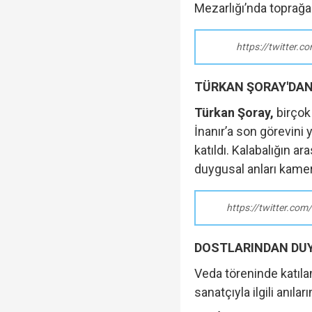
Mezarlığı’nda toprağa 
https://twitter
TÜRKAN ŞORAY'DAN 
Türkan Şoray,
birçok 
İnanır’a son görevini
katıldı. Kalabalığın 
duygusal anları kamer
https://twitter.c
DOSTLARINDAN DUY
Veda töreninde katılan
sanatçıyla ilgili anıl