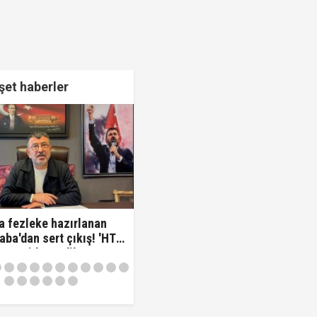
et haberler
a fezleke hazırlanan
aba'dan sert çıkış! 'HTS
varsa idam edilmeye