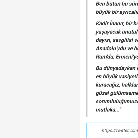
Ben bütün bu süre
büyük bir ayrıcalı
Kadir İnanır, bir 
yaşayacak unutulm
dayısı, sevgilisi 
Anadolu'ydu ve b
Rum'du, Ermeni'ydi
Bu dünyadayken de
en büyük vasiyeti
kuracağız, halkla
güzel gülümsemesi
sorumluluğumuzdu
mutlaka..."
https://twitter.c