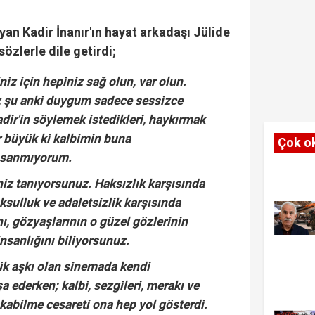
an Kadir İnanır'ın hayat arkadaşı Jülide
sözlerle dile getirdi;
niz için hepiniz sağ olun, var olun.
z şu anki duygum sadece sessizce
ir'in söylemek istedikleri, haykırmak
ar büyük ki kalbimin buna
Çok o
 sanmıyorum.
iz tanıyorsunuz. Haksızlık karşısında
ksulluk ve adaletsizlik karşısında
ı, gözyaşlarının o güzel gözlerinin
nsanlığını biliyorsunuz.
ük aşkı olan sinemada kendi
 ederken; kalbi, sezgileri, merakı ve
kabilme cesareti ona hep yol gösterdi.