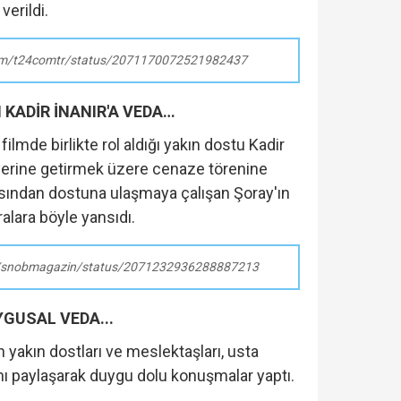
verildi.
.com/t24comtr/status/2071170072521982437
KADİR İNANIR'A VEDA…
filmde birlikte rol aldığı yakın dostu Kadir
 yerine getirmek üzere cenaze törenine
arasından dostuna ulaşmaya çalışan Şoray'ın
alara böyle yansıdı.
om/snobmagazin/status/2071232936288887213
GUSAL VEDA...
 yakın dostları ve meslektaşları, usta
arını paylaşarak duygu dolu konuşmalar yaptı.