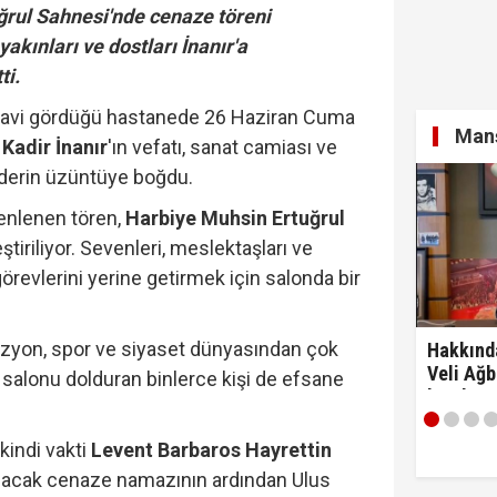
rul Sahnesi'nde cenaze töreni
akınları ve dostları İnanır'a
ti.
davi gördüğü hastanede 26 Haziran Cuma
Manş
n
Kadir İnanır
'ın vefatı, sanat camiası ve
 derin üzüntüye boğdu.
enlenen tören,
Harbiye Muhsin Ertuğrul
tiriliyor. Sevenleri, meslektaşları ve
 görevlerini yerine getirmek için salonda bir
izyon, spor ve siyaset dünyasından çok
Hakkınd
Veli Ağb
, salonu dolduran binlerce kişi de efsane
kaydım 
razıyım'
 ikindi vakti
Levent Barbaros Hayrettin
ınacak cenaze namazının ardından Ulus