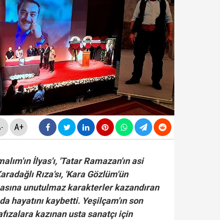
yasa teklifinde" neler yer alacak? Bazı suçlar ve Öca
avcılığı, Özgür Özel ve Veli Ağbaba'nın 'dokunulmazlığ
ir Sarıkaya tutuklandı...
rlanan Veli Ağbaba'dan sert çıkış! 'HTS kaydım varsa 
A+
-
alım'ın İlyas'ı, 'Tatar Ramazan'ın asi
Karadağlı Rıza'sı, 'Kara Gözlüm'ün
masına unutulmaz karakterler kazandıran
nda hayatını kaybetti. Yeşilçam'ın son
hafızalara kazınan usta sanatçı için