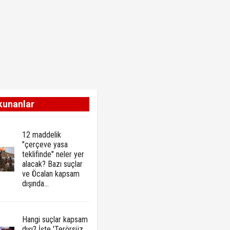
kunanlar
12 maddelik
"çerçeve yasa
teklifinde" neler yer
alacak? Bazı suçlar
ve Öcalan kapsam
dışında…
Hangi suçlar kapsam
dışı? İşte 'Terörsüz