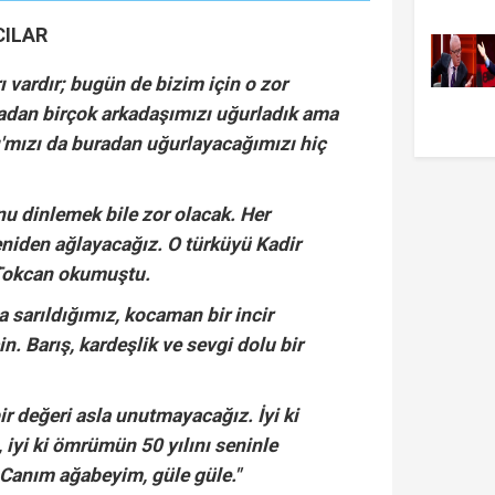
ILAR
ı vardır; bugün de bizim için o zor
radan birçok arkadaşımızı uğurladık ama
ı'mızı da buradan uğurlayacağımızı hiç
nu dinlemek bile zor olacak. Her
niden ağlayacağız. O türküyü Kadir
 Tokcan okumuştu.
 sarıldığımız, kocaman bir incir
n. Barış, kardeşlik ve sevgi dolu bir
bir değeri asla unutmayacağız. İyi ki
 iyi ki ömrümün 50 yılını seninle
. Canım ağabeyim, güle güle."