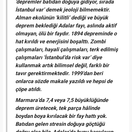
‘depremler batıdan doğuya gidiyor, sırada
İstanbul var’ demek jeoloji bilmemektir.
Alman ekolünün ‘kilitli’ dediği ve büyük
deprem beklediği Adalar fayı, aslında aktif
olmayan, ölü bir faydır. 1894 depreminde o
hat kırıldı ve enerjisini boşalttı. Zombi
çalışmaları, hayali çalışmaları, terk edilmiş
çalışmaları ‘İstanbul’da risk var’ diye
kullanmak artık bilimsel değil, farklı bir
tavır gerektirmektedir. 1999’dan beri
onlarca sözde makale yazıldı ve hepsi de
çöpe atıldı.
Marmara’da 7,4 veya 7,5 büyüklüğünde
deprem üretecek, tek parça hâlinde
boydan boya kırılacak bir fay hattı yok.
Batıdan gelen stresin doğuya göçtüğü
doğru olsa bile, Adalar’da bunu karşılayıp