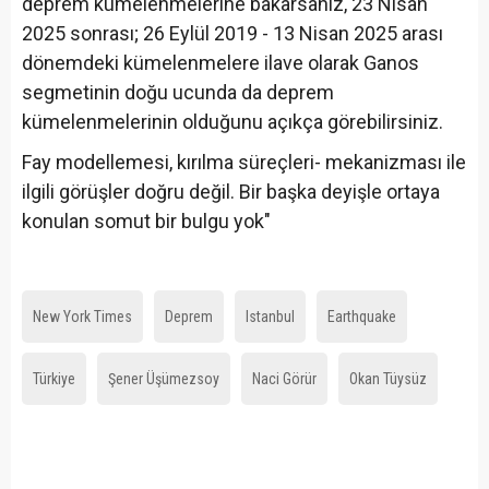
deprem kümelenmelerine bakarsanız, 23 Nisan
2025 sonrası; 26 Eylül 2019 - 13 Nisan 2025 arası
dönemdeki kümelenmelere ilave olarak Ganos
segmetinin doğu ucunda da deprem
kümelenmelerinin olduğunu açıkça görebilirsiniz.
Fay modellemesi, kırılma süreçleri- mekanizması ile
ilgili görüşler doğru değil. Bir başka deyişle ortaya
konulan somut bir bulgu yok"
New York Times
Deprem
Istanbul
Earthquake
Türkiye
Şener Üşümezsoy
Naci Görür
Okan Tüysüz