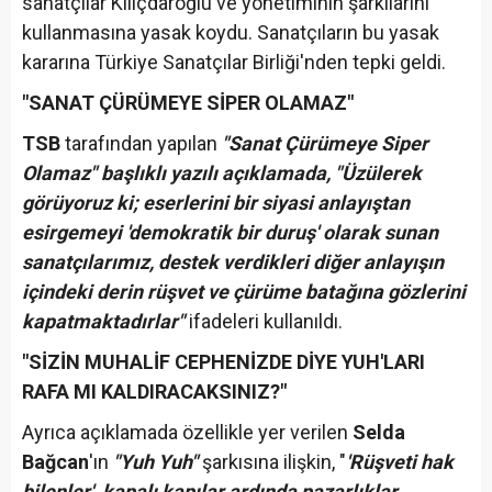
sanatçılar Kılıçdaroğlu ve yönetiminin şarkılarını
kullanmasına yasak koydu. Sanatçıların bu yasak
kararına Türkiye Sanatçılar Birliği'nden tepki geldi.
"SANAT ÇÜRÜMEYE SİPER OLAMAZ"
TSB
tarafından yapılan
"Sanat Çürümeye Siper
Olamaz" başlıklı yazılı açıklamada, "Üzülerek
görüyoruz ki; eserlerini bir siyasi anlayıştan
esirgemeyi 'demokratik bir duruş' olarak sunan
sanatçılarımız, destek verdikleri diğer anlayışın
içindeki derin rüşvet ve çürüme batağına gözlerini
kapatmaktadırlar"
ifadeleri kullanıldı.
"SİZİN MUHALİF CEPHENİZDE DİYE YUH'LARI
RAFA MI KALDIRACAKSINIZ?"
Ayrıca açıklamada özellikle yer verilen
Selda
Bağcan
'ın
"Yuh Yuh"
şarkısına ilişkin, "
'Rüşveti hak
bilenler', kapalı kapılar ardında pazarlıklar