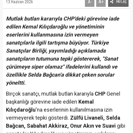
A+
13 Haziran 2026
A-
PAYLAŞ
Mutlak butlan kararıyla CHP'deki görevine iade
edilen Kemal Kılıçdaroğlu ve yönetiminin
eserlerini kullanmasına izin vermeyen
sanatçılarla ilgili tartışma büyüyor. Türkiye
Sanatçılar Birliği, yayımladığı açıklamada
sanatçıların tutumuna tepki göstererek, "Sanat
çürümeye siper olamaz" ifadelerini kullandı ve
özellikle Selda Bağcan'a dikkat çeken sorular
yöneltti.
Birçok sanatçı, mutlak butlan kararıyla
CHP
Genel
başkanlığı görevine iade edilen
Kemal
Kılıçdaroğlu
'na eserlerinin kullanılmasına izin
vermeyerek tepki gösterdi.
Zülfü Livaneli, Selda
Bağcan, Sabahat Akkiraz, Onur Akın ve Suavi
gibi