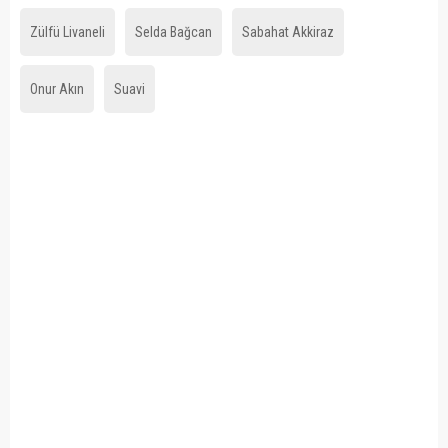
Zülfü Livaneli
Selda Bağcan
Sabahat Akkiraz
Onur Akın
Suavi