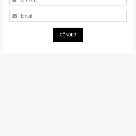
GÖNDER