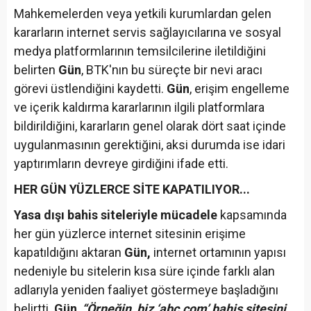
Mahkemelerden veya yetkili kurumlardan gelen
kararların internet servis sağlayıcılarına ve sosyal
medya platformlarının temsilcilerine iletildiğini
belirten
Gün
, BTK'nın bu süreçte bir nevi aracı
görevi üstlendiğini kaydetti.
Gün
, erişim engelleme
ve içerik kaldırma kararlarının ilgili platformlara
bildirildiğini, kararların genel olarak dört saat içinde
uygulanmasının gerektiğini, aksi durumda ise idari
yaptırımların devreye girdiğini ifade etti.
HER GÜN YÜZLERCE SİTE KAPATILIYOR...
Yasa dışı bahis siteleriyle mücadele
kapsamında
her gün yüzlerce internet sitesinin erişime
kapatıldığını aktaran
Gün,
internet ortamının yapısı
nedeniyle bu sitelerin kısa süre içinde farklı alan
adlarıyla yeniden faaliyet göstermeye başladığını
belirtti.
Gün
,
“Örneğin, biz ‘abc.com’ bahis sitesini