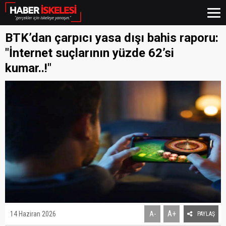
BTK’dan çarpıcı yasa dışı bahis raporu:
"İnternet suçlarının yüzde 62’si
kumar..!"
A+
14 Haziran 2026
A-
PAYLAŞ