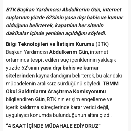
BTK Başkan Yardımcısı Abdulkerim Gün, internet
suçlarının yüzde 62’sinin yasa dışı bahis ve kumar
olduğunu belirterek, kapatılan her sitenin
dakikalar içinde yeniden açıldığını söyledi.
Bilgi Teknolojileri ve İletişim Kurumu
(BTK)
Başkan Yardımcısı
Abdulkerim Gün
, internet
ortamında tespit edilen suç içeriklerinin yaklaşık
yüzde 62'sinin
yasa dışı bahis ve kumar
sitelerinden
kaynaklandığını belirterek, bu alandaki
mücadelenin aralıksız sürdüğünü söyledi.
TBMM
Okul Saldırılarını Araştırma Komisyonunu
bilgilendiren
Gün
, BTK'nın erişim engelleme ve
içerik kaldırma süreçlerinde karar verici değil,
uygulayıcı konumda bulunduğunun altını çizdi.
“4 SAAT İÇİNDE MÜDAHALE EDİYORUZ”