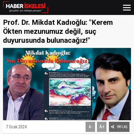
Prof. Dr. Mikdat Kadıoğlu: "Kerem
Ökten mezunumuz değil, suç
duyurusunda bulunacağız!"
A+
7 Ocak 2024
A-
PAYLAŞ