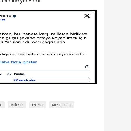
delerine yer verdi.
tı
Milli Yas
İYİ Parti
Kürşad Zorlu