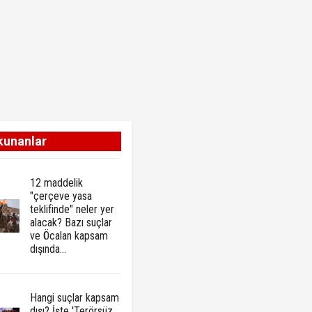
kunanlar
12 maddelik
"çerçeve yasa
teklifinde" neler yer
alacak? Bazı suçlar
ve Öcalan kapsam
dışında…
Hangi suçlar kapsam
dışı? İşte 'Terörsüz