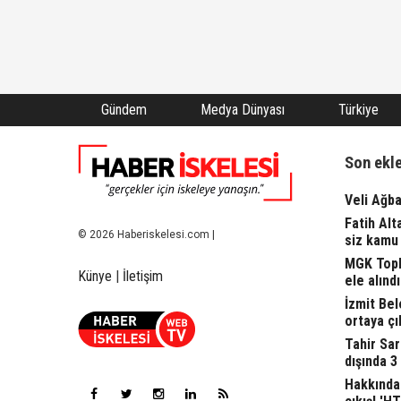
Gündem
Medya Dünyası
Türkiye
Son ekl
Veli Ağba
Fatih Alt
© 2026 Haberiskelesi.com |
siz kamu 
MGK Topla
Künye
|
İletişim
ele alındı.
İzmit Bel
ortaya çı
Tahir Sa
dışında 3
Hakkında 