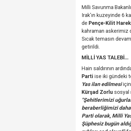
Milli Savunma Bakanlı
Irak'ın kuzeyinde 6 
de
Pençe-Kilit Harek
kahraman askerimiz da
Sıcak temasın devam e
getirildi.
MİLLİ YAS TALEBİ…
Hain saldırının ardın
Parti
ise iki gündeki
Yas ilan edilmesi
için
Kürşad Zorlu
sosyal 
"Şehitlerimizi uğurla
beraberliğimizi daha
Parti olarak, Milli Y
Şüphesiz bugün aldığ