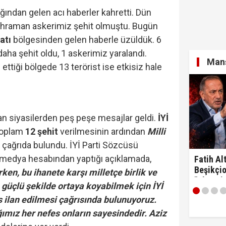
ğından gelen acı haberler kahretti. Dün
kahraman askerimiz şehit olmuştu. Bugün
atı
bölgesinden gelen haberle üzüldük. 6
ha şehit oldu, 1 askerimiz yaralandı.
Manş
ttiği bölgede 13 terörist ise etkisiz hale
dan siyasilerden peş peşe mesajlar geldi.
İYİ
 toplam
12 şehit
verilmesinin ardından
Milli
 çağrıda bulundu. İYİ Parti Sözcüsü
medya hesabından yaptığı açıklamada,
Fatih Alt
Beşikçio
rken, bu ihanete karşı milletçe birlik ve
"Ulan si
 güçlü şekilde ortaya koyabilmek için İYİ
as ilan edilmesi çağrısında bulunuyoruz.
ımız her nefes onların sayesindedir. Aziz