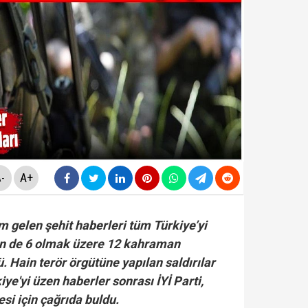
da yeni skandal... Telefonundan mide bulandıran yazışm
yi Hür Ağbaba tutuklandı...
i... "Terörsüz Türkiye" süreci ele alındı...
rüşvet skandalının' görüntüleri ortaya çıktı! ‘Oraya koy
A+
-
 gelen şehit haberleri tüm Türkiye’yi
gün de 6 olmak üzere 12 kahraman
. Hain terör örgütüne yapılan saldırılar
ye'yi üzen haberler sonrası İYİ Parti,
esi için çağrıda buldu.