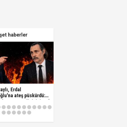
et haberler
aylı, Erdal
ğlu'na ateş püskürdü:
z kamu görevlisisiniz..!"