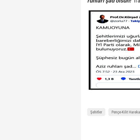
ruhları şad olsun!"
ifa
Şehitler
Pençe-Kilit Hareka