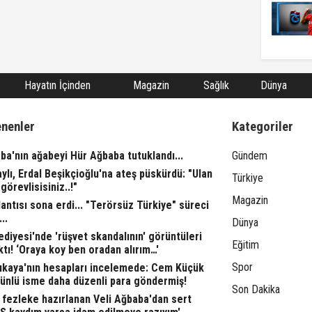
Hayatın İçinden
Magazin
Sağlık
Dünya
enenler
Kategoriler
ba'nın ağabeyi Hür Ağbaba tutuklandı...
Gündem
aylı, Erdal Beşikçioğlu'na ateş püskürdü: "Ulan
Türkiye
görevlisisiniz..!"
Magazin
ntısı sona erdi... "Terörsüz Türkiye" süreci
..
Dünya
ediyesi'nde 'rüşvet skandalının' görüntüleri
Eğitim
ktı! ‘Oraya koy ben oradan alırım…'
Spor
rıkaya'nın hesapları incelemede: Cem Küçük
 ünlü isme daha düzenli para göndermiş!
Son Dakika
fezleke hazırlanan Veli Ağbaba'dan sert