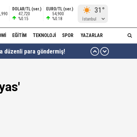
31°
DOLAR/TL (ser.)
EURO/TL (ser.)
3,990
47,720
54,900
%0.15
%0.18
İstanbul
OMI
EĞITIM
TEKNOLOJI
SPOR
YAZARLAR
ha düzenli para göndermiş!
idam edilmeye razıyım'
ı...
yas'
muda..!"
 ağabeyi Hür Ağbaba gözaltında!