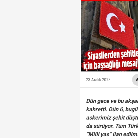
Ünlüler soruşturmasın
Veli Ağbaba'nın ağabe
MGK Toplantısı sona erd
İzmit Belediyesi'nde '
23 Aralık 2023
A
Dün gece ve bu akşam
kahretti. Dün 6, bu
askerimiz şehit düştü
da sürüyor. Tüm Türki
“Milli yas” ilan edilm