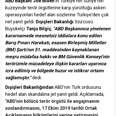
ABD Başkanı Joe Biden
'ın Türkiye'nin Suriye'nin
kuzeyinde terör örgütlerine karşı yürüttüğü askeri
operasyonları hedef alan sözlerine Türkiye'den çok
net yanıt geldi.
Dışişleri Bakanlığı
Sözcüsü
Büyükelçi
Tanju Bilgiç
,
"ABD Başkanınca yinelenen
kararnamede mesnetsiz iddialara konu edilen
Barış Pınarı Harekatı, esasen Birleşmiş Milletler
(BM) Şartı'nın 51. maddesinden kaynaklanan
meşru müdafaa hakkı ve BM Güvenlik Konseyi'nin
terörizmle mücadeleye ilişkin kararları uyarınca
icra edilmiş ve bölgede huzur ve istikrar ortamı
sağlamıştır."
dedi.
Dışişleri Bakanlığından
ABD'nin Türk ordusunu
hedef alan skandalına jet yanıt geldi. Açıklamada,
"ABD’nin bölücü terör örgütü ile angajmanını
sonlandırmasını, 17 Ekim 2019 tarihli Ortak
Açıklamanın hükümlerini yerine getirmesini