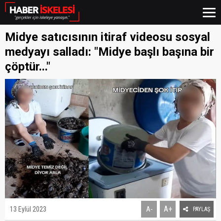
Midye satıcısının itiraf videosu sosyal
medyayı salladı: "Midye başlı başına bir
çöptür..."
A+
13 Eylül 2023
A-
PAYLAŞ