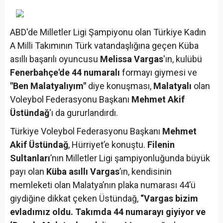
ABD'de Milletler Ligi Şampiyonu olan Türkiye Kadın
A Milli Takımının Türk vatandaşlığına geçen Küba
asıllı başarılı oyuncusu
Melissa Vargas
'ın, kulübü
Fenerbahçe'de 44 numaralı
formayı giymesi ve
"Ben Malatyalıyım"
diye konuşması,
Malatyalı
olan
Voleybol Federasyonu Başkanı
Mehmet Akif
Üstündağ
'ı da gururlandırdı.
Türkiye Voleybol Federasyonu Başkanı
Mehmet
Akif Üstündağ
, Hürriyet’e konuştu.
Filenin
Sultanları
’nın Milletler Ligi şampiyonluğunda büyük
payı olan
Küba asıllı Vargas
’ın, kendisinin
memleketi olan Malatya’nın plaka numarası 44’ü
giydiğine dikkat çeken Üstündağ,
“Vargas bizim
evladımız oldu. Takımda 44 numarayı giyiyor ve