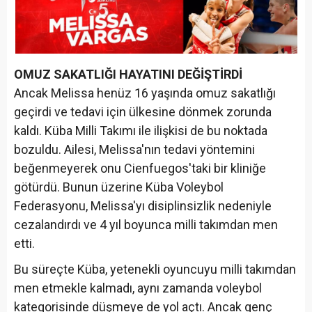
OMUZ SAKATLIĞI HAYATINI DEĞİŞTİRDİ
Ancak Melissa henüz 16 yaşında omuz sakatlığı
geçirdi ve tedavi için ülkesine dönmek zorunda
kaldı. Küba Milli Takımı ile ilişkisi de bu noktada
bozuldu. Ailesi, Melissa'nın tedavi yöntemini
beğenmeyerek onu Cienfuegos'taki bir kliniğe
götürdü. Bunun üzerine Küba Voleybol
Federasyonu, Melissa'yı disiplinsizlik nedeniyle
cezalandırdı ve 4 yıl boyunca milli takımdan men
etti.
Bu süreçte Küba, yetenekli oyuncuyu milli takımdan
men etmekle kalmadı, aynı zamanda voleybol
kategorisinde düşmeye de yol açtı. Ancak genç