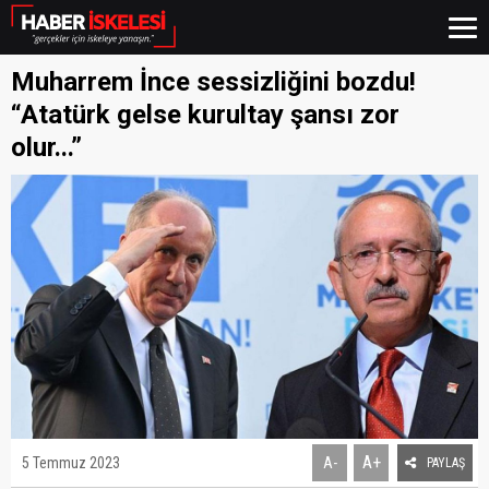
Muharrem İnce sessizliğini bozdu!
“Atatürk gelse kurultay şansı zor
olur...”
A+
5 Temmuz 2023
A-
PAYLAŞ