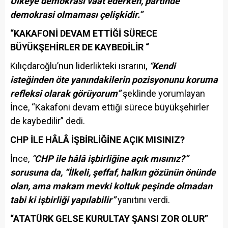
Ülkeye demokrasi vaat ederken, partinde
demokrasi olmaması çelişkidir.”
“KAKAFONİ DEVAM ETTİĞİ SÜRECE
BÜYÜKŞEHİRLER DE KAYBEDİLİR “
Kılıçdaroğlu’nun liderlikteki ısrarını,
“
Kendi
isteğinden öte yanındakilerin pozisyonunu koruma
refleksi olarak görüyorum”
şeklinde yorumlayan
İnce, “Kakafoni devam ettiği sürece büyükşehirler
de kaybedilir” dedi.
CHP İLE HÂLÂ İŞBİRLİĞİNE AÇIK MISINIZ?
İnce,
“
CHP ile hâlâ işbirliğine açık mısınız?”
sorusuna da, “İlkeli, şeffaf, halkın gözünün önünde
olan, ama makam mevki koltuk peşinde olmadan
tabi ki işbirliği yapılabilir”
yanıtını verdi.
“ATATÜRK GELSE KURULTAY ŞANSI ZOR OLUR”