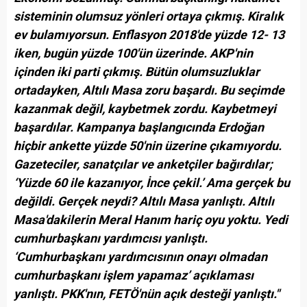
sisteminin olumsuz yönleri ortaya çıkmış. Kiralık
ev bulamıyorsun. Enflasyon 2018'de yüzde 12- 13
iken, bugün yüzde 100'ün üzerinde. AKP'nin
içinden iki parti çıkmış. Bütün olumsuzluklar
ortadayken, Altılı Masa zoru başardı. Bu seçimde
kazanmak değil, kaybetmek zordu. Kaybetmeyi
başardılar. Kampanya başlangıcında Erdoğan
hiçbir ankette yüzde 50'nin üzerine çıkamıyordu.
Gazeteciler, sanatçılar ve anketçiler bağırdılar;
‘Yüzde 60 ile kazanıyor, İnce çekil.’ Ama gerçek bu
değildi. Gerçek neydi? Altılı Masa yanlıştı. Altılı
Masa'dakilerin Meral Hanım hariç oyu yoktu. Yedi
cumhurbaşkanı yardımcısı yanlıştı.
‘Cumhurbaşkanı yardımcısının onayı olmadan
cumhurbaşkanı işlem yapamaz’ açıklaması
yanlıştı. PKK'nın, FETÖ'nün açık desteği yanlıştı."