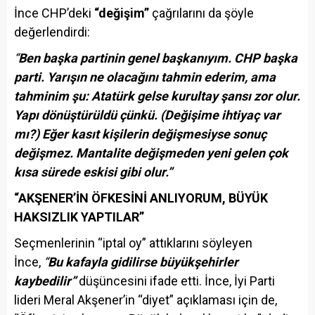
İnce CHP’deki
“değişim”
çağrılarını da şöyle
değerlendirdi:
“
Ben başka partinin genel başkanıyım. CHP başka
parti. Yarışın ne olacağını tahmin ederim, ama
tahminim şu: Atatürk gelse kurultay şansı zor olur.
Yapı dönüştürüldü çünkü. (Değişime ihtiyaç var
mı?) Eğer kasıt kişilerin değişmesiyse sonuç
değişmez. Mantalite değişmeden yeni gelen çok
kısa sürede eskisi gibi olur.”
“AKŞENER’İN ÖFKESİNİ ANLIYORUM, BÜYÜK
HAKSIZLIK YAPTILAR”
Seçmenlerinin “iptal oy” attıklarını söyleyen
İnce,
“
Bu kafayla gidilirse büyükşehirler
kaybedilir”
düşüncesini ifade etti. İnce, İyi Parti
lideri Meral Akşener’in “diyet” açıklaması için de,