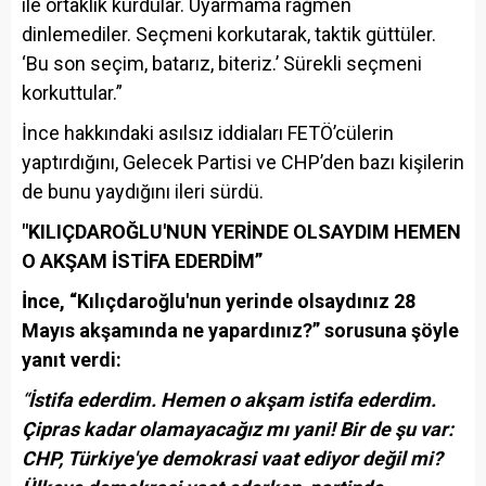
ile ortaklık kurdular. Uyarmama rağmen
dinlemediler. Seçmeni korkutarak, taktik güttüler.
‘Bu son seçim, batarız, biteriz.’ Sürekli seçmeni
korkuttular.”
İnce hakkındaki asılsız iddiaları FETÖ’cülerin
yaptırdığını, Gelecek Partisi ve CHP’den bazı kişilerin
de bunu yaydığını ileri sürdü.
"KILIÇDAROĞLU'NUN YERİNDE OLSAYDIM HEMEN
O AKŞAM İSTİFA EDERDİM”
İnce, “Kılıçdaroğlu'nun yerinde olsaydınız 28
Mayıs akşamında ne yapardınız?” sorusuna şöyle
yanıt verdi:
“
İstifa ederdim. Hemen o akşam istifa ederdim.
Çipras kadar olamayacağız mı yani! Bir de şu var:
CHP, Türkiye'ye demokrasi vaat ediyor değil mi?