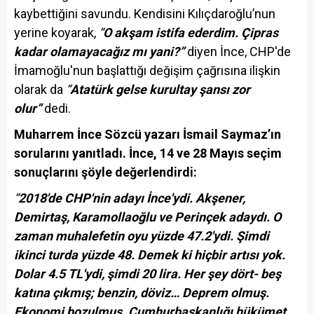
kaybettiğini savundu. Kendisini Kılıçdaroğlu’nun
yerine koyarak,
“
O akşam istifa ederdim. Çipras
kadar olamayacağız mı yani?”
diyen İnce, CHP'de
İmamoğlu'nun başlattığı değişim çağrısına ilişkin
olarak da
“
Atatürk gelse kurultay şansı zor
olur”
dedi.
Muharrem İnce Sözcü yazarı İsmail Saymaz’ın
sorularını yanıtladı. İnce, 14 ve 28 Mayıs seçim
sonuçlarını şöyle değerlendirdi:
“
2018'de CHP'nin adayı İnce'ydi. Akşener,
Demirtaş, Karamollaoğlu ve Perinçek adaydı. O
zaman muhalefetin oyu yüzde 47.2'ydi. Şimdi
ikinci turda yüzde 48. Demek ki hiçbir artısı yok.
Dolar 4.5 TL'ydi, şimdi 20 lira. Her şey dört- beş
katına çıkmış; benzin, döviz… Deprem olmuş.
Ekonomi bozulmuş. Cumhurbaşkanlığı hükümet