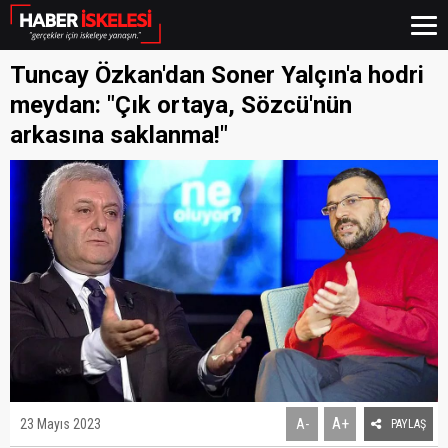
Tuncay Özkan'dan Soner Yalçın'a hodri
meydan: "Çık ortaya, Sözcü'nün
arkasına saklanma!"
A+
23 Mayıs 2023
A-
PAYLAŞ