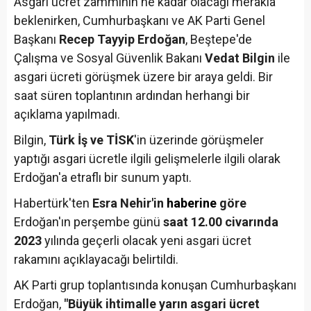
Asgari ücret zammının ne kadar olacağı merakla
beklenirken, Cumhurbaşkanı ve AK Parti Genel
Başkanı
Recep Tayyip Erdoğan
, Beştepe'de
Çalışma ve Sosyal Güvenlik Bakanı
Vedat Bilgin
ile
asgari ücreti görüşmek üzere bir araya geldi. Bir
saat süren toplantının ardından herhangi bir
açıklama yapılmadı.
Bilgin,
Türk İş ve TİSK
'in üzerinde görüşmeler
yaptığı asgari ücretle ilgili gelişmelerle ilgili olarak
Erdoğan'a etraflı bir sunum yaptı.
Habertürk'ten
Esra Nehir'in
haberine
göre
Erdoğan'ın perşembe günü
saat 12.00 civarında
2023
yılında geçerli olacak yeni asgari ücret
rakamını açıklayacağı belirtildi.
AK Parti grup toplantısında konuşan Cumhurbaşkanı
Erdoğan,
"Büyük ihtimalle yarın asgari ücret