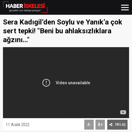
Sera Kadıgil’den Soylu ve Yanık’a çok
sert tepki! "Beni bu ahlaksızlıklara
ağzını..."
A+
11 Aralık 2022
A-
PAYLAŞ