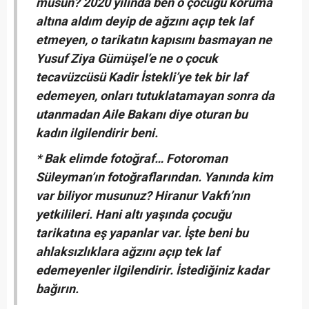
musun? 2020 yılında ben o çocuğu koruma
altına aldım deyip de ağzını açıp tek laf
etmeyen, o tarikatın kapısını basmayan ne
Yusuf Ziya Gümüşel’e ne o çocuk
tecavüzcüsü Kadir İstekli’ye tek bir laf
edemeyen, onları tutuklatamayan sonra da
utanmadan Aile Bakanı diye oturan bu
kadın ilgilendirir beni.
* Bak elimde fotoğraf… Fotoroman
Süleyman’ın fotoğraflarından. Yanında kim
var biliyor musunuz? Hiranur Vakfı’nın
yetkilileri. Hani altı yaşında çocuğu
tarikatına eş yapanlar var. İşte beni bu
ahlaksızlıklara ağzını açıp tek laf
edemeyenler ilgilendirir. İstediğiniz kadar
bağırın.