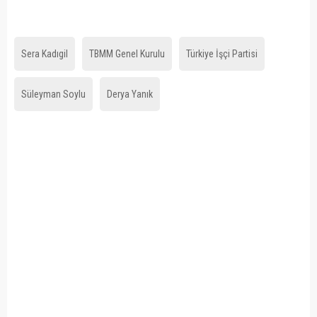
Sera Kadıgil
TBMM Genel Kurulu
Türkiye İşçi Partisi
Süleyman Soylu
Derya Yanık