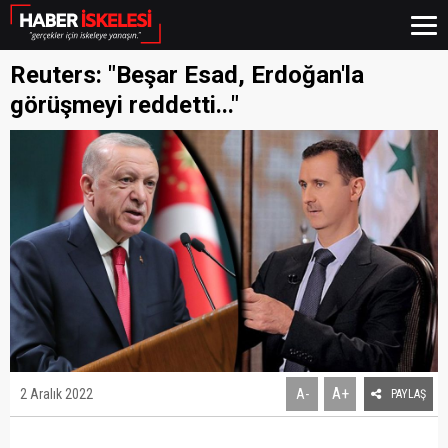
Reuters: "Beşar Esad, Erdoğan'la
görüşmeyi reddetti..."
A+
2 Aralık 2022
A-
PAYLAŞ