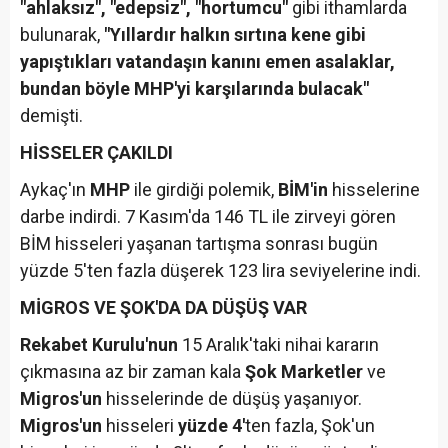
"ahlaksız", "edepsiz", "hortumcu"
gibi ithamlarda
bulunarak,
"Yıllardır halkın sırtına kene gibi
yapıştıkları vatandaşın kanını emen asalaklar,
bundan böyle MHP'yi karşılarında bulacak"
demişti.
HİSSELER ÇAKILDI
Aykaç'ın
MHP
ile girdiği polemik,
BİM'in
hisselerine
darbe indirdi. 7 Kasım'da 146 TL ile zirveyi gören
BİM hisseleri yaşanan tartışma sonrası bugün
yüzde 5'ten fazla düşerek 123 lira seviyelerine indi.
MİGROS VE ŞOK'DA DA DÜŞÜŞ VAR
Rekabet Kurulu'nun
15 Aralık'taki nihai kararın
çıkmasına az bir zaman kala
Şok Marketler
ve
Migros'un
hisselerinde de düşüş yaşanıyor.
Migros'un
hisseleri
yüzde 4'
ten fazla, Şok'un