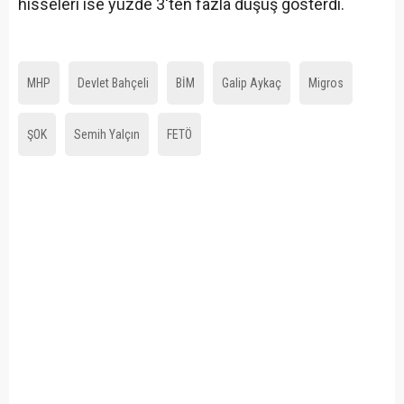
hisseleri ise yüzde 3'ten fazla düşüş gösterdi.
MHP
Devlet Bahçeli
BİM
Galip Aykaç
Migros
ŞOK
Semih Yalçın
FETÖ