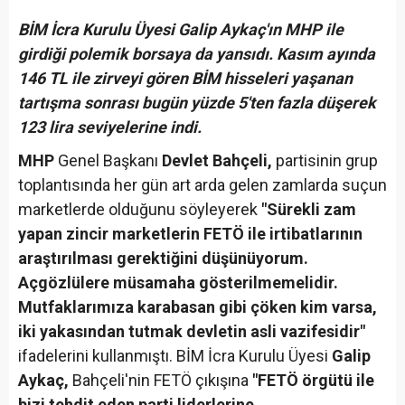
BİM İcra Kurulu Üyesi Galip Aykaç'ın MHP ile
girdiği polemik borsaya da yansıdı. Kasım ayında
146 TL ile zirveyi gören BİM hisseleri yaşanan
tartışma sonrası bugün yüzde 5'ten fazla düşerek
123 lira seviyelerine indi.
MHP
Genel Başkanı
Devlet Bahçeli,
partisinin grup
toplantısında her gün art arda gelen zamlarda suçun
marketlerde olduğunu söyleyerek
"Sürekli zam
yapan zincir marketlerin FETÖ ile irtibatlarının
araştırılması gerektiğini düşünüyorum.
Açgözlülere müsamaha gösterilmemelidir.
Mutfaklarımıza karabasan gibi çöken kim varsa,
iki yakasından tutmak devletin asli vazifesidir"
ifadelerini kullanmıştı. BİM İcra Kurulu Üyesi
Galip
Aykaç,
Bahçeli'nin FETÖ çıkışına
"FETÖ örgütü ile
bizi tehdit eden parti liderlerine