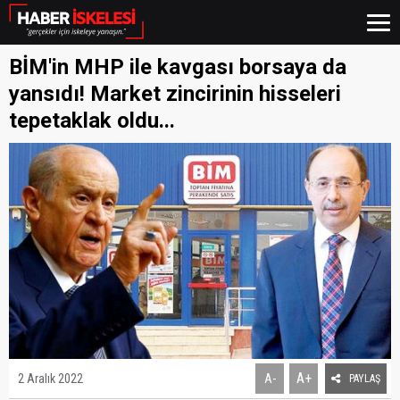
BİM'in MHP ile kavgası borsaya da
yansıdı! Market zincirinin hisseleri
tepetaklak oldu...
A+
2 Aralık 2022
A-
PAYLAŞ