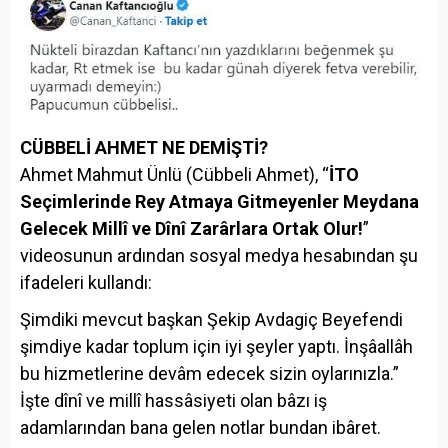
CÜBBELİ AHMET NE DEMİŞTİ?
Ahmet Mahmut Ünlü (Cübbeli Ahmet), “
İTO
Seçimlerinde Rey Atmaya Gitmeyenler Meydana
Gelecek Millî ve Dînî Zarârlara Ortak Olur!
”
videosunun ardından sosyal medya hesabından şu
ifadeleri kullandı:
Şimdiki mevcut başkan Şekip Avdagiç Beyefendi
şimdiye kadar toplum için iyi şeyler yaptı. İnşâallâh
bu hizmetlerine devâm edecek sizin oylarınızla.”
İşte dînî ve millî hassâsiyeti olan bâzı iş
adamlarından bana gelen notlar bundan ibâret.