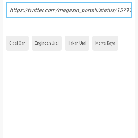
https://twitter.com/magazin_portali/status/15791
Sibel Can
Engincan Ural
Hakan Ural
Merve Kaya